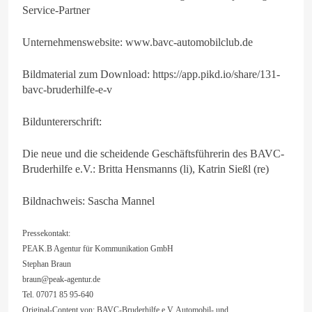
Service-Partner
Unternehmenswebsite: www.bavc-automobilclub.de
Bildmaterial zum Download: https://app.pikd.io/share/131-
bavc-bruderhilfe-e-v
Bilduntererschrift:
Die neue und die scheidende Geschäftsführerin des BAVC-
Bruderhilfe e.V.: Britta Hensmanns (li), Katrin Sießl (re)
Bildnachweis: Sascha Mannel
Pressekontakt:
PEAK.B Agentur für Kommunikation GmbH
Stephan Braun
braun@peak-agentur.de
Tel. 07071 85 95-640
Original-Content von: BAVC-Bruderhilfe e.V. Automobil- und