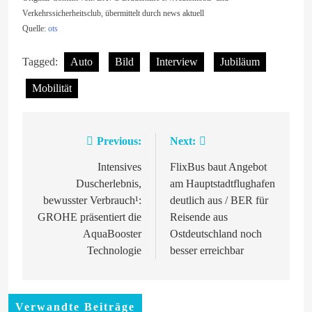
Verkehrssicherheitsclub, übermittelt durch news aktuell
Quelle:
ots
Tagged:
Auto
Bild
Interview
Jubiläum
Mobilität
Previous:
Next:
Beitragsnavigation
Intensives
FlixBus baut Angebot
Duscherlebnis,
am Hauptstadtflughafen
bewusster Verbrauch¹:
deutlich aus / BER für
GROHE präsentiert die
Reisende aus
AquaBooster
Ostdeutschland noch
Technologie
besser erreichbar
Verwandte Beiträge