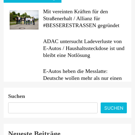
Mit vereinten Kräften für den
Straßenerhalt / Allianz für
#BESSERESTRASSEN gegründet
ADAC untersucht Ladeverluste von
E-Autos / Haushaltssteckdose ist und
bleibt eine Notlösung
E-Autos heben die Messlatte:
Deutsche wollen mehr als nur einen
guten Preis
Suchen
Benzin etwas billiger, Diesel erneut
teurer / Rohölpreis binnen
SUCHEN
Wochenfrist um fast fünf US-Dollar
gesunken / ADAC sieht weiterhin
erhebliches Potenzial für
Neueste Beiträge