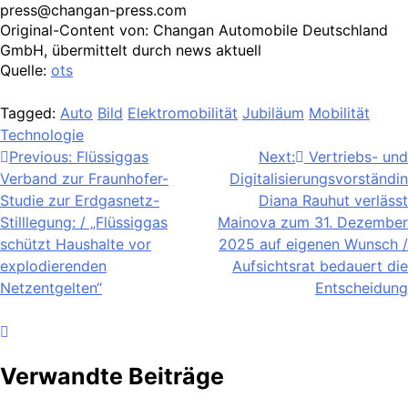
press@changan-press.com
Original-Content von: Changan Automobile Deutschland
GmbH, übermittelt durch news aktuell
Quelle:
ots
Tagged:
Auto
Bild
Elektromobilität
Jubiläum
Mobilität
Technologie
Beitragsnavigation
Previous:
Flüssiggas
Next:
Vertriebs- und
Verband zur Fraunhofer-
Digitalisierungsvorständin
Studie zur Erdgasnetz-
Diana Rauhut verlässt
Stilllegung: / „Flüssiggas
Mainova zum 31. Dezember
schützt Haushalte vor
2025 auf eigenen Wunsch /
explodierenden
Aufsichtsrat bedauert die
Netzentgelten“
Entscheidung
Verwandte Beiträge