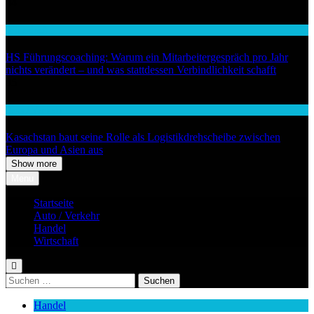
04
Wirtschaft
HS Führungscoaching: Warum ein Mitarbeitergespräch pro Jahr
nichts verändert – und was stattdessen Verbindlichkeit schafft
05
Auto / Verkehr
Kasachstan baut seine Rolle als Logistikdrehscheibe zwischen
Europa und Asien aus
Show more
Menu
Startseite
Auto / Verkehr
Handel
Wirtschaft
Suchen
nach:
Handel