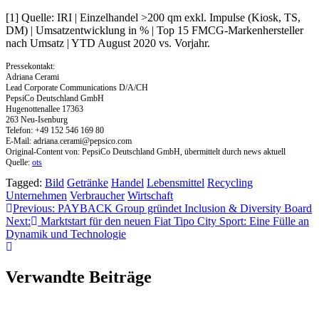
[1] Quelle: IRI | Einzelhandel >200 qm exkl. Impulse (Kiosk, TS,
DM) | Umsatzentwicklung in % | Top 15 FMCG-Markenhersteller
nach Umsatz | YTD August 2020 vs. Vorjahr.
Pressekontakt:
Adriana Cerami
Lead Corporate Communications D/A/CH
PepsiCo Deutschland GmbH
Hugenottenallee 17363
263 Neu-Isenburg
Telefon: +49 152 546 169 80
E-Mail:
adriana.cerami@pepsico.com
Original-Content von: PepsiCo Deutschland GmbH, übermittelt durch news aktuell
Quelle:
ots
Tagged:
Bild
Getränke
Handel
Lebensmittel
Recycling
Unternehmen
Verbraucher
Wirtschaft
Beitragsnavigation
Previous:
PAYBACK Group gründet Inclusion & Diversity Board
Next:
Marktstart für den neuen Fiat Tipo City Sport: Eine Fülle an
Dynamik und Technologie
Verwandte Beiträge