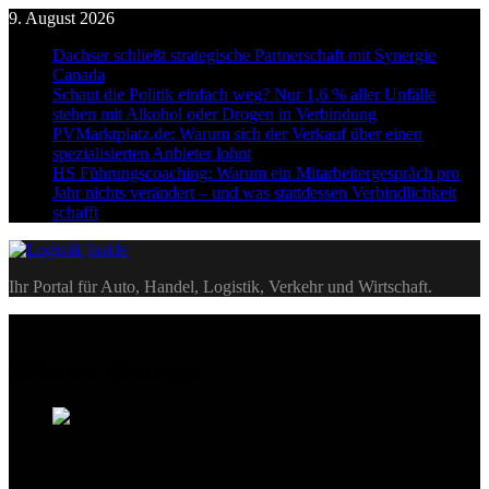
Skip
9. August 2026
to
Dachser schließt strategische Partnerschaft mit Synergie
content
Canada
Schaut die Politik einfach weg? Nur 1,6 % aller Unfälle
stehen mit Alkohol oder Drogen in Verbindung
PVMarktplatz.de: Warum sich der Verkauf über einen
spezialisierten Anbieter lohnt
HS Führungscoaching: Warum ein Mitarbeitergespräch pro
Jahr nichts verändert – und was stattdessen Verbindlichkeit
schafft
Logistik|Inside
Ihr Portal für Auto, Handel, Logistik, Verkehr und Wirtschaft.
Beliebte Beiträge