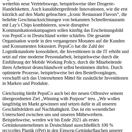
weiterhin neue Vertriebswege, beispielsweise über Drogerie-
Handelsketten. Auch kanalübergreifende Innovationen, wie die erst
kürzlich auf den Markt gebrachten „Iconic Restaurant Flavors“, die
beliebte Geschmacksrichtungen von bekannten Schnellrestaurants
mit Lay’s Chips kombinieren, sowie disruptive
Kommunikationskampagnen sollen künftig das Erscheinungsbild
von PepsiCo in Deutschland weiter schärfen. Die gesamte
Organisation wurde in den vergangenen Monaten auf die Kunden
und Konsumenten fokussiert. PepsiCo hat die Zahl der
Logistikstandorte konsolidiert, die Investitionen in die IT erhöht und
setzt auf eine moderne Personalarbeit, beispielsweise durch die
Einführung der Mobile Working Policy, durch die Mitarbeitende
ihren Arbeitsort deutschlandweit selbst bestimmen dürfen. Durch
optimierte Prozesse, beispielsweise bei den Bestellvorgängen,
verschafft sich das Unternehmen Mittel für zusätzliche Investitionen
in Marken und Produkte.
Gleichzeitig bleibt PepsiCo auch bei der neuen Offensive seinem
übergeordneten Ziel „Winning with Purpose“ treu. „Wir wollen
langfristig im Markt gewinnen und setzen dafür in all unseren
Geschäftsfeldern auf Nachhaltigkeit. Das ist ein wesentlicher
Unterschied zwischen uns und unseren Mitbewerbern.
Beispielsweise, werden wir bis Ende 2021 als erstes
Getränkeunternehmen in Deutschland ausschließlich 100 %
recyceltes Plastik (rPet) in den Einweg-Getränkeflaschen unserer