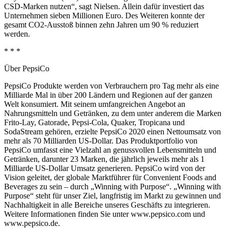
CSD-Marken nutzen“, sagt Nielsen. Allein dafür investiert das
Unternehmen sieben Millionen Euro. Des Weiteren konnte der
gesamt CO2-Ausstoß binnen zehn Jahren um 90 % reduziert
werden.
* * *
Über PepsiCo
PepsiCo Produkte werden von Verbrauchern pro Tag mehr als eine
Milliarde Mal in über 200 Ländern und Regionen auf der ganzen
Welt konsumiert. Mit seinem umfangreichen Angebot an
Nahrungsmitteln und Getränken, zu dem unter anderem die Marken
Frito-Lay, Gatorade, Pepsi-Cola, Quaker, Tropicana und
SodaStream gehören, erzielte PepsiCo 2020 einen Nettoumsatz von
mehr als 70 Milliarden US-Dollar. Das Produktportfolio von
PepsiCo umfasst eine Vielzahl an genussvollen Lebensmitteln und
Getränken, darunter 23 Marken, die jährlich jeweils mehr als 1
Milliarde US-Dollar Umsatz generieren. PepsiCo wird von der
Vision geleitet, der globale Marktführer für Convenient Foods and
Beverages zu sein – durch „Winning with Purpose“. „Winning with
Purpose“ steht für unser Ziel, langfristig im Markt zu gewinnen und
Nachhaltigkeit in alle Bereiche unseres Geschäfts zu integrieren.
Weitere Informationen finden Sie unter www.pepsico.com und
www.pepsico.de.