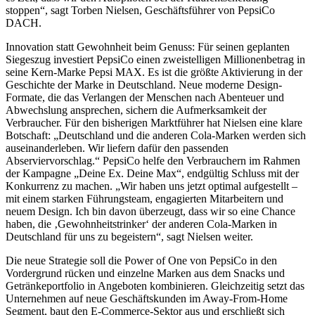
stoppen“, sagt Torben Nielsen, Geschäftsführer von PepsiCo
DACH.
Innovation statt Gewohnheit beim Genuss: Für seinen geplanten
Siegeszug investiert PepsiCo einen zweistelligen Millionenbetrag in
seine Kern-Marke Pepsi MAX. Es ist die größte Aktivierung in der
Geschichte der Marke in Deutschland. Neue moderne Design-
Formate, die das Verlangen der Menschen nach Abenteuer und
Abwechslung ansprechen, sichern die Aufmerksamkeit der
Verbraucher. Für den bisherigen Marktführer hat Nielsen eine klare
Botschaft: „Deutschland und die anderen Cola-Marken werden sich
auseinanderleben. Wir liefern dafür den passenden
Abserviervorschlag.“ PepsiCo helfe den Verbrauchern im Rahmen
der Kampagne „Deine Ex. Deine Max“, endgültig Schluss mit der
Konkurrenz zu machen. „Wir haben uns jetzt optimal aufgestellt –
mit einem starken Führungsteam, engagierten Mitarbeitern und
neuem Design. Ich bin davon überzeugt, dass wir so eine Chance
haben, die ‚Gewohnheitstrinker‘ der anderen Cola-Marken in
Deutschland für uns zu begeistern“, sagt Nielsen weiter.
Die neue Strategie soll die Power of One von PepsiCo in den
Vordergrund rücken und einzelne Marken aus dem Snacks und
Getränkeportfolio in Angeboten kombinieren. Gleichzeitig setzt das
Unternehmen auf neue Geschäftskunden im Away-From-Home
Segment, baut den E-Commerce-Sektor aus und erschließt sich