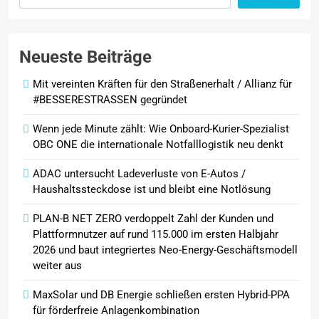
erneut teurer / Rohölpreis binnen
Wochenfrist um fast fünf US-
Dollar gesunken / ADAC sieht
Neueste Beiträge
weiterhin erhebliches Potenzial
für Preissenkungen
Mit vereinten Kräften für den Straßenerhalt / Allianz für
#BESSERESTRASSEN gegründet
Wenn jede Minute zählt: Wie Onboard-Kurier-Spezialist
OBC ONE die internationale Notfalllogistik neu denkt
ADAC untersucht Ladeverluste von E-Autos /
Haushaltssteckdose ist und bleibt eine Notlösung
PLAN-B NET ZERO verdoppelt Zahl der Kunden und
Plattformnutzer auf rund 115.000 im ersten Halbjahr
2026 und baut integriertes Neo-Energy-Geschäftsmodell
weiter aus
MaxSolar und DB Energie schließen ersten Hybrid-PPA
für förderfreie Anlagenkombination