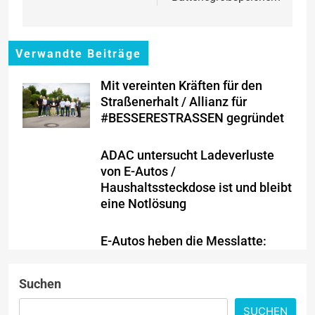
Verwandte Beiträge
Mit vereinten Kräften für den
Straßenerhalt / Allianz für
#BESSERESTRASSEN gegründet
ADAC untersucht Ladeverluste
von E-Autos /
Haushaltssteckdose ist und bleibt
eine Notlösung
E-Autos heben die Messlatte:
Deutsche wollen mehr als nur
einen guten Preis
Suchen
Benzin etwas billiger, Diesel
SUCHEN