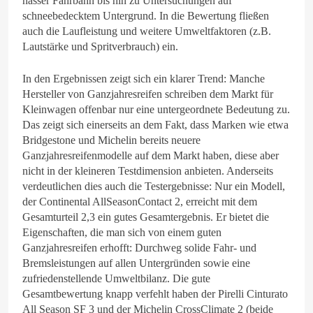
nasser Fahrbahn bis hin zu Untersuchungen auf
schneebedecktem Untergrund. In die Bewertung fließen
auch die Laufleistung und weitere Umweltfaktoren (z.B.
Lautstärke und Spritverbrauch) ein.
In den Ergebnissen zeigt sich ein klarer Trend: Manche
Hersteller von Ganzjahresreifen schreiben dem Markt für
Kleinwagen offenbar nur eine untergeordnete Bedeutung zu.
Das zeigt sich einerseits an dem Fakt, dass Marken wie etwa
Bridgestone und Michelin bereits neuere
Ganzjahresreifenmodelle auf dem Markt haben, diese aber
nicht in der kleineren Testdimension anbieten. Anderseits
verdeutlichen dies auch die Testergebnisse: Nur ein Modell,
der Continental AllSeasonContact 2, erreicht mit dem
Gesamturteil 2,3 ein gutes Gesamtergebnis. Er bietet die
Eigenschaften, die man sich von einem guten
Ganzjahresreifen erhofft: Durchweg solide Fahr- und
Bremsleistungen auf allen Untergründen sowie eine
zufriedenstellende Umweltbilanz. Die gute
Gesamtbewertung knapp verfehlt haben der Pirelli Cinturato
All Season SF 3 und der Michelin CrossClimate 2 (beide