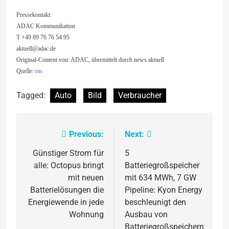
Pressekontakt:
ADAC Kommunikation
T +49 89 76 76 54 95
aktuell@adac.de
Original-Content von: ADAC, übermittelt durch news aktuell
Quelle:
ots
Tagged:
Auto
Bild
Verbraucher
Previous:
Next:
Beitragsnavigation
Günstiger Strom für
5
alle: Octopus bringt
Batteriegroßspeicher
mit neuen
mit 634 MWh, 7 GW
Batterielösungen die
Pipeline: Kyon Energy
Energiewende in jede
beschleunigt den
Wohnung
Ausbau von
Batteriegroßspeichern