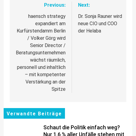
Previous:
Next:
Beitragsnavigation
haensch strategy
Dr. Sonja Rauner wird
expandiert am
neue CIO und COO
Kurfürstendamm Berlin
der Helaba
/ Volker Görg wird
Senior Director /
Beratungsunternehmen
wächst räumlich,
personell und inhaltlich
– mit kompetenter
Verstärkung an der
Spitze
Verwandte Beiträge
Schaut die Politik einfach weg?
Nur 1,6 % aller Unfälle stehen mit