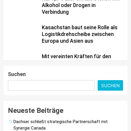
Alkohol oder Drogen in
Verbindung
Kasachstan baut seine Rolle als
Logistikdrehscheibe zwischen
Europa und Asien aus
Mit vereinten Kräften für den
Straßenerhalt / Allianz für
#BESSERESTRASSEN gegründet
Suchen
ADAC untersucht Ladeverluste
SUCHEN
von E-Autos /
Haushaltssteckdose ist und
bleibt eine Notlösung
Neueste Beiträge
Dachser schließt strategische Partnerschaft mit
Synergie Canada