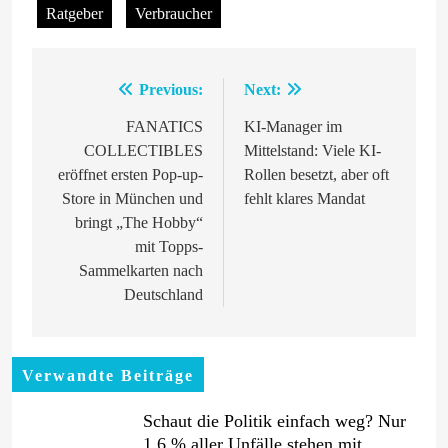
Ratgeber
Verbraucher
Previous:
Next:
Beitragsnavigation
FANATICS
KI-Manager im
COLLECTIBLES
Mittelstand: Viele KI-
eröffnet ersten Pop-up-
Rollen besetzt, aber oft
Store in München und
fehlt klares Mandat
bringt „The Hobby“
mit Topps-
Sammelkarten nach
Deutschland
Verwandte Beiträge
Schaut die Politik einfach weg? Nur
1,6 % aller Unfälle stehen mit