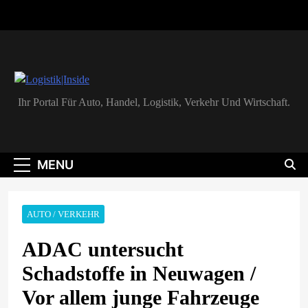
Skip
to
content
Logistik|Inside
Ihr Portal Für Auto, Handel, Logistik, Verkehr Und Wirtschaft.
MENU
AUTO / VERKEHR
ADAC untersucht
Schadstoffe in Neuwagen /
Vor allem junge Fahrzeuge