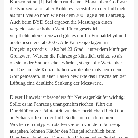
Konzentration.[1] Bei dem rund einen Monat alten Golf war
die Konzentration aller Kohlenwasserstoffe in der Luft mehr
als fünf Mal so hoch wie bei dem 200 Tage alten Fahrzeug.
Auch beim BYD Seal ergaben die Messungen einen
vergleichsweise hohen Wert. Einen gesetzlich
verpflichtenden Grenzwert gibt es nur für Formaldehyd und
auch diesen erst ab 2027. Alle Fahrzeuge lagen im
Umgebungsmodus – also bei 23 Grad – unter dem künftigen
Grenzwert. Wurden die Fahrzeuge künstlich erhitzt, so als
ob sie in der Sonne stehen würden, stiegen die Werte aber
an. Die höchste Konzentration wurde abermals beim neuen
Golf gemessen. In allen Fällen bewirkte das Einschalten der
Lüftung eine deutliche Senkung der Messwerte.
Dieser Hinweis ist besonders für Neuwagenkäufer wichtig:
Sollte es im Fahrzeug unangenehm riechen, führt ein
Durchlüften vor Fahrtantritt zu einer merklichen Reduktion
an Schadstoffen in der Luft. Sollte auch nach mehreren
Wochen ein untypisch starker Geruch von dem Fahrzeug
ausgehen, können Käufer den Mangel schriftlich beim
Händler reklamieren. Das exakte Fahrzeugalter lässt sich nur