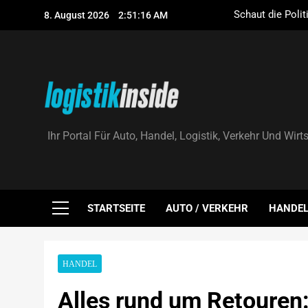
Skip
Schaut die Polit
8. August 2026
2:51:17 AM
to
content
PVMarktpl
HS Führungsco
Logistik|Inside
Ihr Portal Für Auto, Handel, Logistik, Verkehr Und Wirt
Schaut die Polit
PVMarktpl
HS Führungsco
STARTSEITE
AUTO / VERKEHR
HANDE
HANDEL
Alles rund um Retouren: