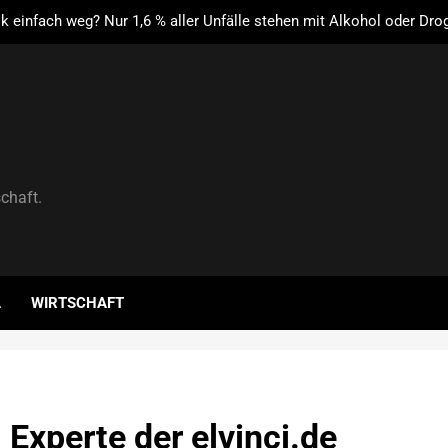
ik einfach weg? Nur 1,6 % aller Unfälle stehen mit Alkohol oder Dro
Verbi
atz.de: Warum sich der Verkauf über einen spezialisierten Anbieter
aching: Warum ein Mitarbeitergespräch pro Jahr nichts verändert 
was stattdessen Verbindlichkeit s
Dachser schließt strategische Partnerschaft mit Synergie C
schaft.
ik einfach weg? Nur 1,6 % aller Unfälle stehen mit Alkohol oder Dro
Verbi
atz.de: Warum sich der Verkauf über einen spezialisierten Anbieter
aching: Warum ein Mitarbeitergespräch pro Jahr nichts verändert 
was stattdessen Verbindlichkeit s
L
WIRTSCHAFT
 Experte der elvinci.de