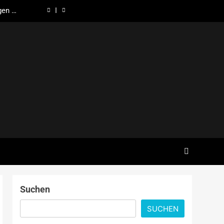
gen in
ndung
 lohnt
– und
chafft
anada
gen in
ndung
 lohnt
– und
chafft
Suchen
SUCHEN