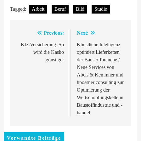
Tagged:
Arbeit
Beruf
Bild
Studie
Previous:
Next:
Beitragsnavigation
Kfz-Versicherung: So
Künstliche Intelligenz
wird die Kasko
optimiert Lieferketten
günstiger
der Baustoffbranche /
Neue Services von
Abels & Kemmner und
hpossner consulting zur
Optimierung der
Wertschöpfungskette in
Baustoffindustrie und -
handel
Verwandte Beiträge