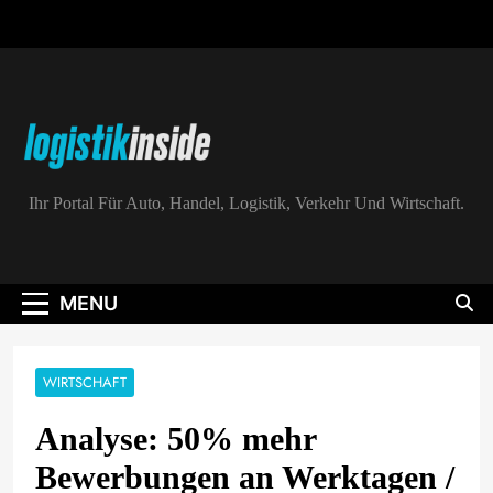
Skip
to
content
Logistik|Inside
Ihr Portal Für Auto, Handel, Logistik, Verkehr Und Wirtschaft.
MENU
WIRTSCHAFT
Analyse: 50% mehr
Bewerbungen an Werktagen /