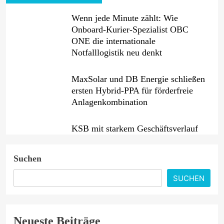
Wenn jede Minute zählt: Wie
Onboard-Kurier-Spezialist OBC
ONE die internationale
Notfalllogistik neu denkt
MaxSolar und DB Energie schließen
ersten Hybrid-PPA für förderfreie
Anlagenkombination
KSB mit starkem Geschäftsverlauf
im zweiten Quartal
Suchen
Intersolar-Trend 2026: Warum
SUCHEN
Batteriespeicher zum wichtigsten
Baustein der Energiewende werden
Neueste Beiträge