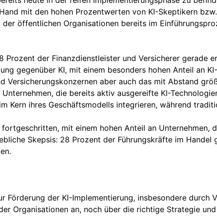
reits heute in der reifen Implementierungsphase zu befind
n Hand mit den hohen Prozentwerten von KI-Skeptikern bzw. 
 der öffentlichen Organisationen bereits im Einführungspr
 18 Prozent der Finanzdienstleister und Versicherer gerade 
tung gegenüber KI, mit einem besonders hohen Anteil an KI-
d Versicherungskonzernen aber auch das mit Abstand größt
n Unternehmen, die bereits aktiv ausgereifte KI-Technologi
im Kern ihres Geschäftsmodells integrieren, während traditi
fortgeschritten, mit einem hohen Anteil an Unternehmen, di
hebliche Skepsis: 28 Prozent der Führungskräfte im Handel g
en.
ur Förderung der KI-Implementierung, insbesondere durch 
er Organisationen an, noch über die richtige Strategie und