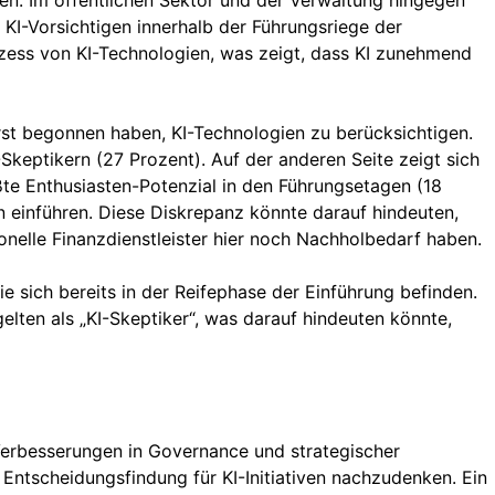
en. Im öffentlichen Sektor und der Verwaltung hingegen
KI-Vorsichtigen innerhalb der Führungsriege der
ozess von KI-Technologien, was zeigt, dass KI zunehmend
erst begonnen haben, KI-Technologien zu berücksichtigen.
Skeptikern (27 Prozent). Auf der anderen Seite zeigt sich
e Enthusiasten-Potenzial in den Führungsetagen (18
en einführen. Diese Diskrepanz könnte darauf hindeuten,
onelle Finanzdienstleister hier noch Nachholbedarf haben.
e sich bereits in der Reifephase der Einführung befinden.
elten als „KI-Skeptiker“, was darauf hindeuten könnte,
Verbesserungen in Governance und strategischer
 Entscheidungsfindung für KI-Initiativen nachzudenken. Ein