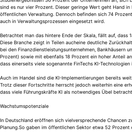
Studienergebnissen 36 Prozent der Unternehmen an, sich be
sind es nur vier Prozent. Dieser geringe Wert geht Hand i
öffentlichen Verwaltung. Dennoch befinden sich 74 Prozent
auch in Verwaltungsprozessen eingesetzt wird.
Betrachtet man das hintere Ende der Skala, fällt auf, dass
Diese Branche zeigt in Teilen aucheine deutliche Zurückhal
bei den Finanzdienstleistungsunternehmen, Bankhäusern un
Prozent) sowie mit ebenfalls 18 Prozent ein hoher Anteil a
dass einerseits viele sogenannte FinTechs KI-Technologien 
Auch im Handel sind die KI-Implementierungen bereits weit 
Trotz dieser Fortschritte herrscht jedoch weiterhin eine er
dass viele Führungskräfte KI als notwendiges Übel betracht
Wachstumspotenziale
In Deutschland eröffnen sich vielversprechende Chancen z
Planung.So gaben im öffentlichen Sektor etwa 52 Prozent d