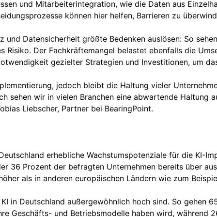
essen und Mitarbeiterintegration, wie die Daten aus Einzel
eidungsprozesse können hier helfen, Barrieren zu überwind
 und Datensicherheit größte Bedenken auslösen: So sehen a
s Risiko. Der Fachkräftemangel belastet ebenfalls die Ums
twendigkeit gezielter Strategien und Investitionen, um da
plementierung, jedoch bleibt die Haltung vieler Unternehm
noch sehen wir in vielen Branchen eine abwartende Haltung 
obias Liebscher, Partner bei BearingPoint.
eutschland erhebliche Wachstumspotenziale für die KI-Imp
der 36 Prozent der befragten Unternehmen bereits über a
höher als in anderen europäischen Ländern wie zum Beispiel
e KI in Deutschland außergewöhnlich hoch sind. So gehen 6
f ihre Geschäfts- und Betriebsmodelle haben wird, während