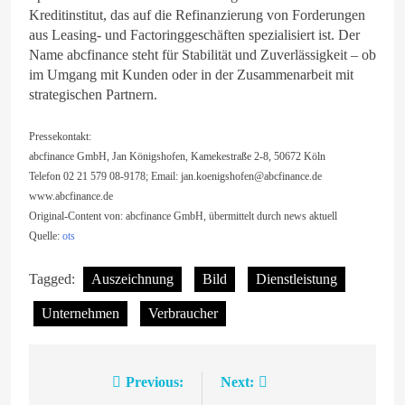
Kreditinstitut, das auf die Refinanzierung von Forderungen
aus Leasing- und Factoringgeschäften spezialisiert ist. Der
Name abcfinance steht für Stabilität und Zuverlässigkeit – ob
im Umgang mit Kunden oder in der Zusammenarbeit mit
strategischen Partnern.
Pressekontakt:
abcfinance GmbH, Jan Königshofen, Kamekestraße 2-8, 50672 Köln
Telefon 02 21 579 08-9178; Email:
jan.koenigshofen@abcfinance.de
www.abcfinance.de
Original-Content von: abcfinance GmbH, übermittelt durch news aktuell
Quelle:
ots
Tagged:
Auszeichnung
Bild
Dienstleistung
Unternehmen
Verbraucher
Previous:
Next:
Beitragsnavigation