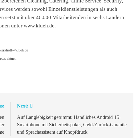
zbereichen Cleaning, Catering, Clinic Service, Security,
ervices werden sowohl Einzeldienstleistungen als auch
 setzt mit über 46.000 Mitarbeitenden in sechs Ländern
ionen unter www.klueh.de.
.kerkhoff@klueh.de
ews aktuell
s:
Next:
gen
Auf Langlebigkeit getrimmt: Handliches Android-15-
ter
Smartphone mit Sicherheitspaket, Geld-Zurück-Garantie
me
und Sprachassistent auf Knopfdruck