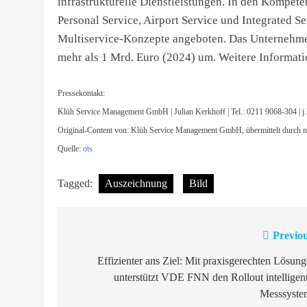
infrastrukturelle Dienstleistungen. In den Kompeten
Personal Service, Airport Service und Integrated S
Multiservice-Konzepte angeboten. Das Unternehmen
mehr als 1 Mrd. Euro (2024) um. Weitere Informat
Pressekontakt:
Klüh Service Management GmbH | Julian Kerkhoff | Tel.: 0211 9068-304 |
j
Original-Content von: Klüh Service Management GmbH, übermittelt durch n
Quelle:
ots
Tagged:
Auszeichnung
Bild
Previou
Beitragsnavigation
Effizienter ans Ziel: Mit praxisgerechten Lösun
unterstützt VDE FNN den Rollout intelligen
Messsyste