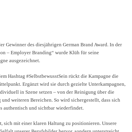
der Gewinner des diesjährigen German Brand Award. In der
tion – Employer Branding“ wurde Klüh für seine
gne ausgezeichnet.
d dem Hashtag #SelbstbewusstSein rückt die Kampagne die
ittelpunkt. Ergänzt wird sie durch gezielte Unterkampagnen,
ndividuell in Szene setzen – von der Reinigung über die
 und weiteren Bereichen. So wird sichergestellt, dass sich
s authentisch und sichtbar wiederfindet.
 sich mit einer klaren Haltung zu positionieren. Unsere
lfalt unserer Berufsbilder hervor, sondern unterstreicht