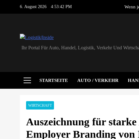
Skip
6. August 2026
4:53:42 PM
Wenn je
to
content
ADAC untersucht L
PLAN-B NET Z
erste
Logistik|Inside
Ihr Portal Für Auto, Handel, Logistik, Verkehr Und Wirtscha
Mit vereinte
Wenn je
ADAC untersucht L
STARTSEITE
AUTO / VERKEHR
HAN
PLAN-B NET Z
erste
WIRTSCHAFT
Auszeichnung für starke
Employer Branding von