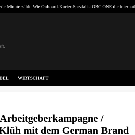
de Minute zählt: Wie Onboard-Kurier-Spezialist OBC ONE die internat
Notfalllogistik neu
adeverluste von E-Autos / Haushaltssteckdose ist und bleibt eine Not
ERO verdoppelt Zahl der Kunden und Plattformnutzer auf rund 115.0
n Halbjahr 2026 und baut integriertes Neo-Energy-Geschäftsmodell weit
ft.
n Kräften für den Straßenerhalt / Allianz für #BESSERESTRASSEN geg
de Minute zählt: Wie Onboard-Kurier-Spezialist OBC ONE die internat
Notfalllogistik neu
adeverluste von E-Autos / Haushaltssteckdose ist und bleibt eine Not
DEL
WIRTSCHAFT
ERO verdoppelt Zahl der Kunden und Plattformnutzer auf rund 115.0
n Halbjahr 2026 und baut integriertes Neo-Energy-Geschäftsmodell weit
 Arbeitgeberkampagne /
 Klüh mit dem German Brand