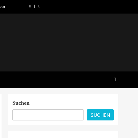
ionale
 denkt
lösung
00 im
er aus
ründet
ionale
 denkt
lösung
00 im
er aus
Suchen
SUCHEN