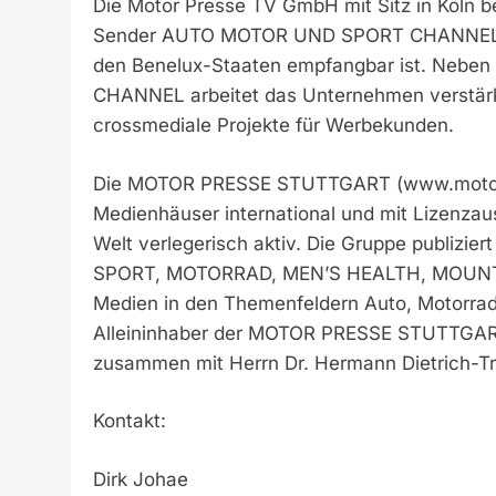
Die Motor Presse TV GmbH mit Sitz in Köln be
Sender AUTO MOTOR UND SPORT CHANNEL, d
den Benelux-Staaten empfangbar ist. Neb
CHANNEL arbeitet das Unternehmen verstärkt 
crossmediale Projekte für Werbekunden.
Die MOTOR PRESSE STUTTGART (www.motorpres
Medienhäuser international und mit Lizenza
Welt verlegerisch aktiv. Die Gruppe publizi
SPORT, MOTORRAD, MEN’S HEALTH, MOUNTAINB
Medien in den Themenfeldern Auto, Motorrad, 
Alleininhaber der MOTOR PRESSE STUTTGART 
zusammen mit Herrn Dr. Hermann Dietrich-Tr
Kontakt:
Dirk Johae