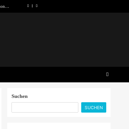
ionale
 denkt
lösung
00 im
er aus
ründet
ionale
 denkt
lösung
00 im
er aus
Suchen
SUCHEN