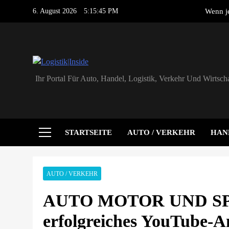
Skip
6. August 2026
5:15:45 PM
Wenn je
to
content
ADAC untersucht L
PLAN-B NET Z
erste
Logistik|Inside
Ihr Portal Für Auto, Handel, Logistik, Verkehr Und Wirtscha
Mit vereinte
Wenn je
ADAC untersucht L
STARTSEITE
AUTO / VERKEHR
HAN
PLAN-B NET Z
erste
AUTO / VERKEHR
AUTO MOTOR UND SPO
erfolgreiches YouTube-A