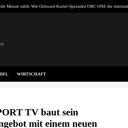
de Minute zählt: Wie Onboard-Kurier-Spezialist OBC ONE die internat
Notfalllogistik neu
adeverluste von E-Autos / Haushaltssteckdose ist und bleibt eine Not
ERO verdoppelt Zahl der Kunden und Plattformnutzer auf rund 115.0
n Halbjahr 2026 und baut integriertes Neo-Energy-Geschäftsmodell weit
ft.
n Kräften für den Straßenerhalt / Allianz für #BESSERESTRASSEN geg
de Minute zählt: Wie Onboard-Kurier-Spezialist OBC ONE die internat
Notfalllogistik neu
adeverluste von E-Autos / Haushaltssteckdose ist und bleibt eine Not
DEL
WIRTSCHAFT
ERO verdoppelt Zahl der Kunden und Plattformnutzer auf rund 115.0
n Halbjahr 2026 und baut integriertes Neo-Energy-Geschäftsmodell weit
RT TV baut sein
ngebot mit einem neuen