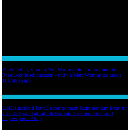
Wirtschaft
Zu viel Arbeit, zu wenig Zeit: Warum kleine Unternehmen ihre
Ressourcen falsch einsetzen – und wie Marc Wehning das ändert
01
11 Stunden ago
02
Handel
Lidl Deutschland Tour: Discounter macht Radrennen zum Event für
alle / Radsport-Highlight als Motivator für einen aktiven und
ausgewogenen Alltag
03