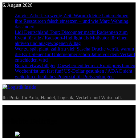
Skip
6. August 2026
to
Zu viel Arbeit, zu wenig Zeit: Warum kleine Unternehmen
content
ihre Ressourcen falsch einsetzen – und wie Marc Wehning
das ändert
Lidl Deutschland Tour: Discounter macht Radrennen zum
Event für alle / Radsport-Highlight als Motivator für einen
aktiven und ausgewogenen Alltag
Wer zu spät plant, zahlt zu viel: Sascha Drache verrät, warum
die Exit-Steuer für Unternehmer schon Jahre vor dem Verkauf
entschieden wird
Benzin etwas billiger, Diesel erneut teurer / Rohölpreis binnen
Wochenfrist um fast fünf US-Dollar gesunken / ADAC sieht
weiterhin erhebliches Potenzial für Preissenkungen
Logistik|Inside
Ihr Portal für Auto, Handel, Logistik, Verkehr und Wirtschaft.
Beliebte Beiträge