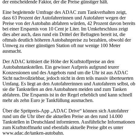
der entscheidende Faktor, der die Preise günstiger hält.
Eine begleitende Umfrage des ADAC zum Tankverhalten zeigt,
dass 63 Prozent der Autofahrerinnen und Autofahrer wegen der
Preise von der Autobahn abfahren würden, 42 Prozent davon bereits
bei einer Ersparnis von 10 Cent je Liter. Im Umkehrschluss zeigt
dies aber auch, dass rund ein Drittel der Befragten bereit ist, die
oftmals deutlich höheren Autobahnpreise zu bezahlen, obwohl der
Umweg zu einer günstigen Station oft nur wenige 100 Meter
ausmacht.
Der ADAC kritisiert die Höhe der Kraftstoffpreise an den
Autobahntankstellen. Ein gewisser Aufpreis aufgrund teurer
Konzessionen und des Angebots rund um die Uhr ist aus ADAC
Sicht nachvollziehbar, jedoch nicht in dem teils massiv überteuerten
Umfang. Es liegt an den Autofahrerinnen und Autofahrern selbst, ob
sie die Tankstellen an den Autobahnen meiden und zum Tanken
abfahren. Die Ersparnis ist in der Regel erheblich und kann schnell
mehr als zehn Euro je Tankfüllung ausmachen.
Über die Spritpreis-App „ADAC Drive“ können sich Autofahrer
rund um die Uhr über die aktuellen Preise an den rund 14.000
Tankstellen in Deutschland informieren. Ausführliche Informationen
zum Kraftstoffmarkt und ebenfalls aktuelle Preise gibt es unter
www.adac.de/tanken-autobahn.