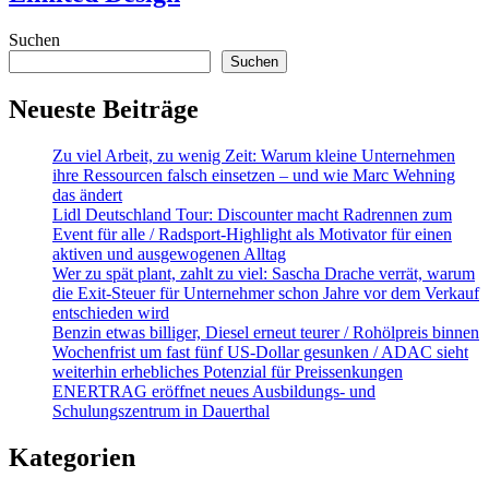
Suchen
Suchen
Neueste Beiträge
Zu viel Arbeit, zu wenig Zeit: Warum kleine Unternehmen
ihre Ressourcen falsch einsetzen – und wie Marc Wehning
das ändert
Lidl Deutschland Tour: Discounter macht Radrennen zum
Event für alle / Radsport-Highlight als Motivator für einen
aktiven und ausgewogenen Alltag
Wer zu spät plant, zahlt zu viel: Sascha Drache verrät, warum
die Exit-Steuer für Unternehmer schon Jahre vor dem Verkauf
entschieden wird
Benzin etwas billiger, Diesel erneut teurer / Rohölpreis binnen
Wochenfrist um fast fünf US-Dollar gesunken / ADAC sieht
weiterhin erhebliches Potenzial für Preissenkungen
ENERTRAG eröffnet neues Ausbildungs- und
Schulungszentrum in Dauerthal
Kategorien