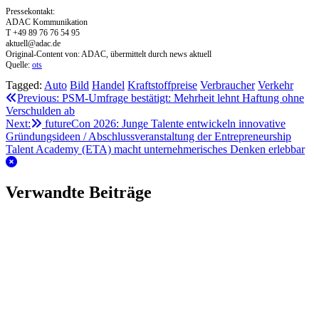
Pressekontakt:
ADAC Kommunikation
T +49 89 76 76 54 95
aktuell@adac.de
Original-Content von: ADAC, übermittelt durch news aktuell
Quelle:
ots
Tagged:
Auto
Bild
Handel
Kraftstoffpreise
Verbraucher
Verkehr
Beitragsnavigation
Previous:
PSM-Umfrage bestätigt: Mehrheit lehnt Haftung ohne
Verschulden ab
Next:
futureCon 2026: Junge Talente entwickeln innovative
Gründungsideen / Abschlussveranstaltung der Entrepreneurship
Talent Academy (ETA) macht unternehmerisches Denken erlebbar
Verwandte Beiträge