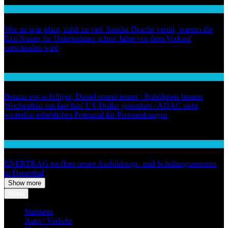
Wirtschaft
Wer zu spät plant, zahlt zu viel: Sascha Drache verrät, warum die
Exit-Steuer für Unternehmer schon Jahre vor dem Verkauf
entschieden wird
04
Auto / Verkehr
Benzin etwas billiger, Diesel erneut teurer / Rohölpreis binnen
Wochenfrist um fast fünf US-Dollar gesunken / ADAC sieht
weiterhin erhebliches Potenzial für Preissenkungen
05
Wirtschaft
ENERTRAG eröffnet neues Ausbildungs- und Schulungszentrum
in Dauerthal
Show more
Menu
Startseite
Auto / Verkehr