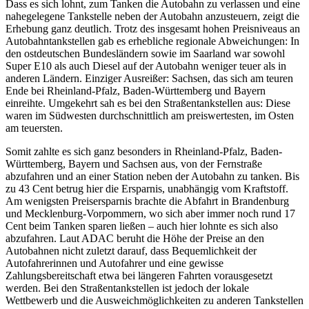
Dass es sich lohnt, zum Tanken die Autobahn zu verlassen und eine
nahegelegene Tankstelle neben der Autobahn anzusteuern, zeigt die
Erhebung ganz deutlich. Trotz des insgesamt hohen Preisniveaus an
Autobahntankstellen gab es erhebliche regionale Abweichungen: In
den ostdeutschen Bundesländern sowie im Saarland war sowohl
Super E10 als auch Diesel auf der Autobahn weniger teuer als in
anderen Ländern. Einziger Ausreißer: Sachsen, das sich am teuren
Ende bei Rheinland-Pfalz, Baden-Württemberg und Bayern
einreihte. Umgekehrt sah es bei den Straßentankstellen aus: Diese
waren im Südwesten durchschnittlich am preiswertesten, im Osten
am teuersten.
Somit zahlte es sich ganz besonders in Rheinland-Pfalz, Baden-
Württemberg, Bayern und Sachsen aus, von der Fernstraße
abzufahren und an einer Station neben der Autobahn zu tanken. Bis
zu 43 Cent betrug hier die Ersparnis, unabhängig vom Kraftstoff.
Am wenigsten Preisersparnis brachte die Abfahrt in Brandenburg
und Mecklenburg-Vorpommern, wo sich aber immer noch rund 17
Cent beim Tanken sparen ließen – auch hier lohnte es sich also
abzufahren. Laut ADAC beruht die Höhe der Preise an den
Autobahnen nicht zuletzt darauf, dass Bequemlichkeit der
Autofahrerinnen und Autofahrer und eine gewisse
Zahlungsbereitschaft etwa bei längeren Fahrten vorausgesetzt
werden. Bei den Straßentankstellen ist jedoch der lokale
Wettbewerb und die Ausweichmöglichkeiten zu anderen Tankstellen