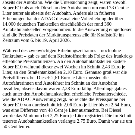
abseits der Autobahn. Wie die Untersuchung zeigt, waren sowohl
Super E10 als auch Diesel an den Autobahnen um rund 33 Cent je
Liter teurer als abseits der Autobahn. Anders als in früheren
Erhebungen hat der ADAC diesmal eine Vollerhebung der über
14.000 deutschen Tankstellen einschließlich der rund 360
Autobahntankstellen vorgenommen. In die Auswertung eingeflossen
sind die Preisdaten der Markttransparenzstelle für Kraftstoffe im
Zeitraum vom 6. bis 19. April 2026.
Während des zweiwöchigen Erhebungszeitraums – noch ohne
Tankrabatt – gab es auf dem Kraftstoffmarkt als Folge des Irankriegs
erhebliche Preisturbulenzen. An den Autobahntankstellen kostete
Super E10 während dieser zwei Wochen im Schnitt 2,43 Euro je
Liter, an den Straßentankstellen 2,10 Euro. Genauso groß war die
Preisdifferenz bei Diesel: 2,61 Euro je Liter mussten die
Autofahrerinnen und Autofahrer im Schnitt an der Autobahn
bezahlen, abseits davon waren 2,28 Euro fällig. Allerdings gab es
auch unter den Autobahntankstellen erhebliche Preisunterschiede,
wie die ADAC Auswertung zeigt. So reichte die Preisspanne bei
Super E10 von durchschnittlich 2,06 Euro je Liter bis zu 2,54 Euro,
was eine Differenz von 48 Cent je Liter ausmachte. Bei Diesel
wurde das Minimum bei 2,25 Euro je Liter registriert. Die im Schnitt
teuerste Autobahntankstellen verlangte 2,75 Euro. Damit war sie um
50 Cent teurer.