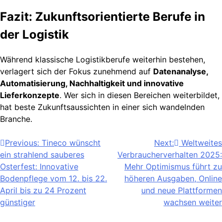
Fazit: Zukunftsorientierte Berufe in
der Logistik
Während klassische Logistikberufe weiterhin bestehen,
verlagert sich der Fokus zunehmend auf
Datenanalyse,
Automatisierung, Nachhaltigkeit und innovative
Lieferkonzepte
. Wer sich in diesen Bereichen weiterbildet,
hat beste Zukunftsaussichten in einer sich wandelnden
Branche.
Beitragsnavigation
Previous:
Tineco wünscht
Next:
Weltweites
ein strahlend sauberes
Verbraucherverhalten 2025:
Osterfest: Innovative
Mehr Optimismus führt zu
Bodenpflege vom 12. bis 22.
höheren Ausgaben, Online
April bis zu 24 Prozent
und neue Plattformen
günstiger
wachsen weiter