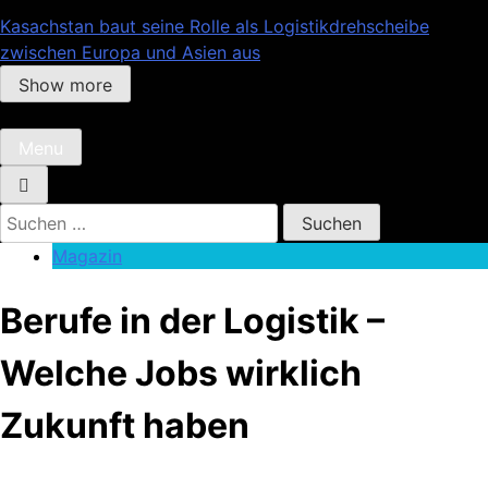
Kasachstan baut seine Rolle als Logistikdrehscheibe
zwischen Europa und Asien aus
Show more
Menu
Suchen
nach:
Magazin
Berufe in der Logistik –
Welche Jobs wirklich
Zukunft haben