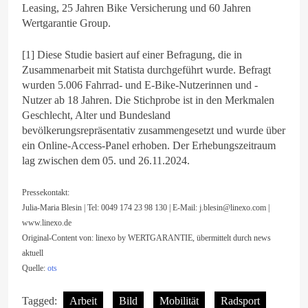
Leasing, 25 Jahren Bike Versicherung und 60 Jahren
Wertgarantie Group.
[1] Diese Studie basiert auf einer Befragung, die in
Zusammenarbeit mit Statista durchgeführt wurde. Befragt
wurden 5.006 Fahrrad- und E-Bike-Nutzerinnen und -
Nutzer ab 18 Jahren. Die Stichprobe ist in den Merkmalen
Geschlecht, Alter und Bundesland
bevölkerungsrepräsentativ zusammengesetzt und wurde über
ein Online-Access-Panel erhoben. Der Erhebungszeitraum
lag zwischen dem 05. und 26.11.2024.
Pressekontakt:
Julia-Maria Blesin | Tel: 0049 174 23 98 130 | E-Mail:
j.blesin@linexo.com
|
www.linexo.de
Original-Content von: linexo by WERTGARANTIE, übermittelt durch news
aktuell
Quelle:
ots
Tagged:
Arbeit
Bild
Mobilität
Radsport