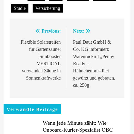
Studie
Versicherung
Previous:
Next:
Beitragsnavigation
Flexible Solarstreifen
Paul Daut GmbH &
für Gartenzäune:
Co. KG informiert:
Sunbooster
Warenrückruf „Penny
VERTICAL
Ready –
verwandelt Zäune in
Hähnchenbrustfilet
Sonnenkraftwerke
gewürzt und gebraten,
ca. 250g
Verwandte Beiträge
Wenn jede Minute zählt: Wie
Onboard-Kurier-Spezialist OBC