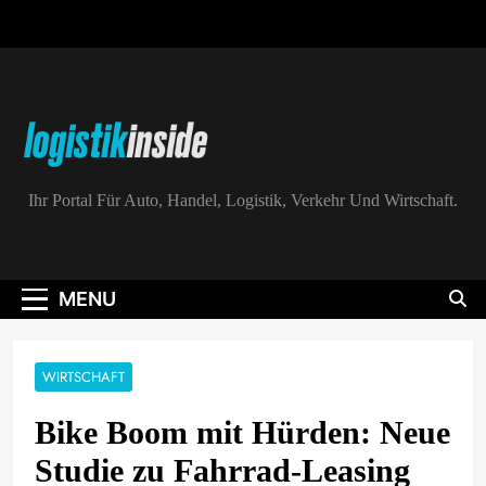
Skip
to
content
Logistik|Inside
Ihr Portal Für Auto, Handel, Logistik, Verkehr Und Wirtschaft.
MENU
WIRTSCHAFT
Bike Boom mit Hürden: Neue
Studie zu Fahrrad-Leasing