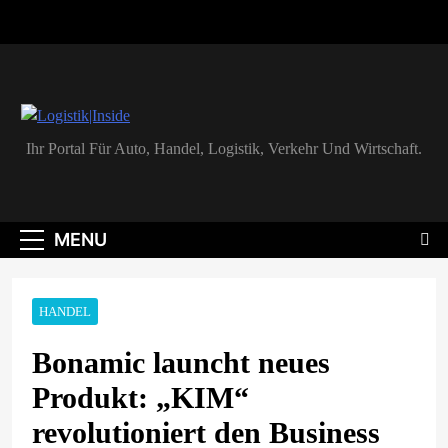
Skip
to
content
Logistik|Inside
Ihr Portal Für Auto, Handel, Logistik, Verkehr Und Wirtschaft.
MENU
HANDEL
Bonamic launcht neues
Produkt: „KIM“
revolutioniert den Business