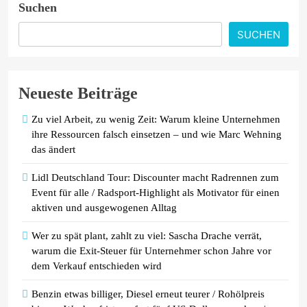
Suchen
JP Consulting GmbH keine Leads
mehr verteilt
SUCHEN
Febreze bringt einen neuen
Mülleimer-Erfrischer auf den Markt
Neueste Beiträge
und bietet ab sofort eine effektive
Lösung gegen unangenehme
Zu viel Arbeit, zu wenig Zeit: Warum kleine Unternehmen
Mülleimergerüche
ihre Ressourcen falsch einsetzen – und wie Marc Wehning
das ändert
Lidl Deutschland Tour: Discounter macht Radrennen zum
Event für alle / Radsport-Highlight als Motivator für einen
aktiven und ausgewogenen Alltag
Wer zu spät plant, zahlt zu viel: Sascha Drache verrät,
warum die Exit-Steuer für Unternehmer schon Jahre vor
dem Verkauf entschieden wird
Benzin etwas billiger, Diesel erneut teurer / Rohölpreis