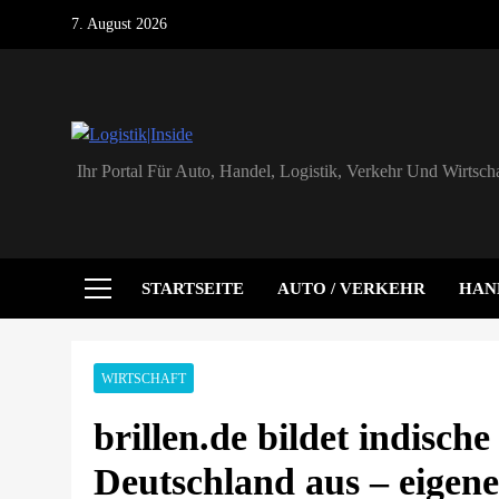
Skip
7. August 2026
to
content
Logistik|Inside
Ihr Portal Für Auto, Handel, Logistik, Verkehr Und Wirtscha
STARTSEITE
AUTO / VERKEHR
HAN
WIRTSCHAFT
brillen.de bildet indische
Deutschland aus – eigene