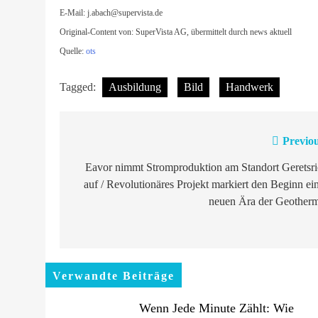
E-Mail:
j.abach@supervista.de
Original-Content von: SuperVista AG, übermittelt durch news aktuell
Quelle:
ots
Tagged:
Ausbildung
Bild
Handwerk
Previou
Beitragsnavigation
Eavor nimmt Stromproduktion am Standort Geretsri
auf / Revolutionäres Projekt markiert den Beginn ei
neuen Ära der Geotherm
Verwandte Beiträge
Wenn Jede Minute Zählt: Wie