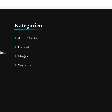
ibe
Kategorien
Auto / Verkehr
Handel
chen
anz
Magazin
Wirtschaft