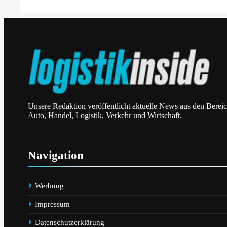
Kasachstan Baut Seine Rolle Als Logistikdrehsche
Zwischen Europa Und Asien Aus
Unsere Redaktion veröffentlicht aktuelle News aus den Berei
Mit Vereinten Kräften Für Den Straßenerhalt / Alli
Auto, Handel, Logistik, Verkehr und Wirtschaft.
Für #BESSERESTRASSEN Gegründet
Navigation
Werbung
ADAC Untersucht Ladeverluste Von E-Autos /
Impressum
Haushaltssteckdose Ist Und Bleibt Eine Notlösung
Datenschutzerklärung