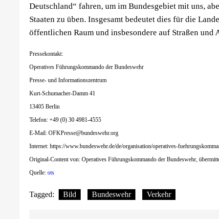
Deutschland“ fahren, um im Bundesgebiet mit uns, abe
Staaten zu üben. Insgesamt bedeutet dies für die Land
öffentlichen Raum und insbesondere auf Straßen und A
Pressekontakt:
Operatives Führungskommando der Bundeswehr
Presse- und Informationszentrum
Kurt-Schumacher-Damm 41
13405 Berlin
Telefon: +49 (0) 30 4981-4555
E-Mail:
OFKPresse@bundeswehr.org
Internet: https://www.bundeswehr.de/de/organisation/operatives-fuehrungskom
Original-Content von: Operatives Führungskommando der Bundeswehr, übermittel
Quelle:
ots
Tagged:
Bild
Bundeswehr
Verkehr