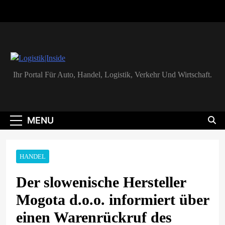
Skip
to
content
Logistik|Inside
Ihr Portal Für Auto, Handel, Logistik, Verkehr Und Wirtschaft.
MENU
HANDEL
Der slowenische Hersteller
Mogota d.o.o. informiert über
einen Warenrückruf des