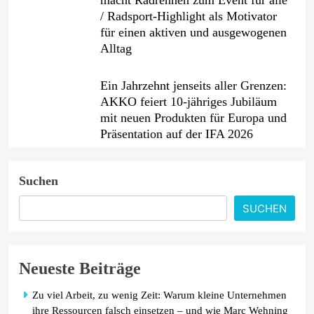
/ Radsport-Highlight als Motivator
für einen aktiven und ausgewogenen
Alltag
Ein Jahrzehnt jenseits aller Grenzen:
AKKO feiert 10-jähriges Jubiläum
mit neuen Produkten für Europa und
Präsentation auf der IFA 2026
PKV-Vertrieb im Wandel: Warum die
Suchen
JP Consulting GmbH keine Leads
mehr verteilt
SUCHEN
Febreze bringt einen neuen
Mülleimer-Erfrischer auf den Markt
Neueste Beiträge
und bietet ab sofort eine effektive
Lösung gegen unangenehme
Zu viel Arbeit, zu wenig Zeit: Warum kleine Unternehmen
Mülleimergerüche
ihre Ressourcen falsch einsetzen – und wie Marc Wehning