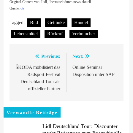
Original-Content von: Lidl, übermittelt durch news aktuell
Quelle:
ots
Tagged:
Bild
Getränke
Handel
Lebensmittel
Rückruf
Verbraucher
Previous:
Next:
Beitragsnavigation
ŠKODA mobilisiert das
Online-Seminar
Radsport-Festival
Disposition unter SAP
Deutschland Tour als
offizieller Partner
Verwandte Beiträge
Lidl Deutschland Tour: Discounter
macht Radrennen zum Event für alle