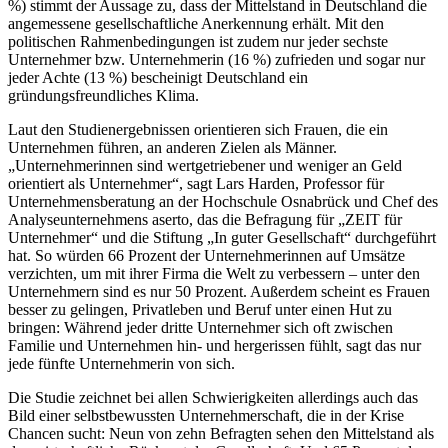
%) stimmt der Aussage zu, dass der Mittelstand in Deutschland die
angemessene gesellschaftliche Anerkennung erhält. Mit den
politischen Rahmenbedingungen ist zudem nur jeder sechste
Unternehmer bzw. Unternehmerin (16 %) zufrieden und sogar nur
jeder Achte (13 %) bescheinigt Deutschland ein
gründungsfreundliches Klima.
Laut den Studienergebnissen orientieren sich Frauen, die ein
Unternehmen führen, an anderen Zielen als Männer.
„Unternehmerinnen sind wertgetriebener und weniger an Geld
orientiert als Unternehmer“, sagt Lars Harden, Professor für
Unternehmensberatung an der Hochschule Osnabrück und Chef des
Analyseunternehmens aserto, das die Befragung für „ZEIT für
Unternehmer“ und die Stiftung „In guter Gesellschaft“ durchgeführt
hat. So würden 66 Prozent der Unternehmerinnen auf Umsätze
verzichten, um mit ihrer Firma die Welt zu verbessern – unter den
Unternehmern sind es nur 50 Prozent. Außerdem scheint es Frauen
besser zu gelingen, Privatleben und Beruf unter einen Hut zu
bringen: Während jeder dritte Unternehmer sich oft zwischen
Familie und Unternehmen hin- und hergerissen fühlt, sagt das nur
jede fünfte Unternehmerin von sich.
Die Studie zeichnet bei allen Schwierigkeiten allerdings auch das
Bild einer selbstbewussten Unternehmerschaft, die in der Krise
Chancen sucht: Neun von zehn Befragten sehen den Mittelstand als