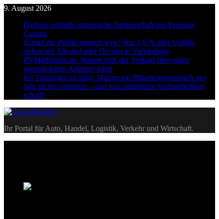
Skip
9. August 2026
to
Dachser schließt strategische Partnerschaft mit Synergie
content
Canada
Schaut die Politik einfach weg? Nur 1,6 % aller Unfälle
stehen mit Alkohol oder Drogen in Verbindung
PVMarktplatz.de: Warum sich der Verkauf über einen
spezialisierten Anbieter lohnt
HS Führungscoaching: Warum ein Mitarbeitergespräch pro
Jahr nichts verändert – und was stattdessen Verbindlichkeit
schafft
Logistik|Inside
Ihr Portal für Auto, Handel, Logistik, Verkehr und Wirtschaft.
Beliebte Beiträge