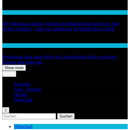
04
Wirtschaft
HS Führungscoaching: Warum ein Mitarbeitergespräch pro Jahr
nichts verändert – und was stattdessen Verbindlichkeit schafft
05
Auto / Verkehr
Kasachstan baut seine Rolle als Logistikdrehscheibe zwischen
Europa und Asien aus
Show more
Menu
Startseite
Auto / Verkehr
Handel
Wirtschaft
Suchen
nach:
Wirtschaft