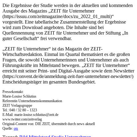
Die Ergebnisse der Studie werden in der aktuellen und kommenden
Ausgabe des Magazins „ZEIT für Unternehmer
(https://issuu.com/zeitmagazine/docs/zu_2022_01_multi)“
vorgestellt. Eine tabellarische Zusammenstellung der Ergebnisse
wird zum Download angeboten. Die Inhalte sind bei
Quellennennung von ZEIT für Unternehmer und der Stiftung „In
guter Gesellschaft“ frei verwendbar.
„ZEIT für Unternehmer“ ist das Magazin der ZEIT-
Wirtschaftsredaktion. Einmal im Quartal thematisiert es die großen
Fragen, die sowohl Unternehmerinnen und Unternehmer als auch
Führungskräfte im Mittelstand bewegen. „ZEIT für Unternehmer“
erreicht mit seiner Print- und Digital-Ausgabe sowie dem Newsletter
(https://convent.de/de/anmeldung-zeit-fuer-unternehmer-newsletter/)
Entscheidungsträger im gesamten Bundesgebiet.
Pressekontakt:
Marie-Louise Schlutius
Referentin Unternehmenskommunikation
ZEIT Verlagsgruppe
Tel.: 040 / 32 80 – 1323
E-Mail:
marie-louise.schlutius@zeit.de
www.twitter.com/zeitverlag
Original-Content von: DIE ZEIT, übermittelt durch news aktuell
Quelle:
ots