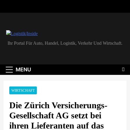
Skip
to
content
Logistik|Inside
Ihr Portal Für Auto, Handel, Logistik, Verkehr Und Wirtschaft.
MENU
WIRTSCHAFT
Die Zürich Versicherungs-
Gesellschaft AG setzt bei
ihren Lieferanten auf das