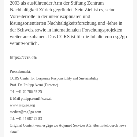
2003 als ausführender Arm der Stiftung Zentrum
Nachhaltigkeit Zürich gegründet. Sein Ziel ist es, seine
Vorreiterrolle in der interdisziplinären und
lösungsorientierten Nachhaltigkeitsforschung und -lehre in
der Schweiz sowie in internationalen Forschungsprojekten
weiter auszubauen. Das CCRS ist für die Inhalte von esg2go
verantwortlich.
https://ccrs.ch/
Pressekontakt:
CCRS Center for Corporate Responsibility and Sustainability
Prof. Dr. Philipp Aerni (Director)
Tel. +41 79 786 57 25
E-Mail
philipp.aerni@ccrs.ch
www.esg2go.org
medien@esg2go.com
Tel: +41 44 687 72 83
Original-Content von: esg2go c/o Adjumed Services AG, übermittelt durch news
aktuell