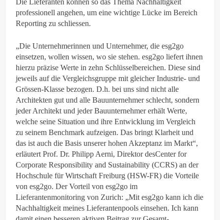
Die Lieferanten können so das Thema Nachhaltigkeit
professionell angehen, um eine wichtige Lücke im Bereich
Reporting zu schliessen.
„Die Unternehmerinnen und Unternehmer, die esg2go
einsetzen, wollen wissen, wo sie stehen. esg2go liefert ihnen
hierzu präzise Werte in zehn Schlüsselbereichen. Diese sind
jeweils auf die Vergleichsgruppe mit gleicher Industrie- und
Grössen-Klasse bezogen. D.h. bei uns sind nicht alle
Architekten gut und alle Bauunternehmer schlecht, sondern
jeder Architekt und jeder Bauunternehmer erhält Werte,
welche seine Situation und ihre Entwicklung im Vergleich
zu seinem Benchmark aufzeigen. Das bringt Klarheit und
das ist auch die Basis unserer hohen Akzeptanz im Markt“,
erläutert Prof. Dr. Philipp Aerni, Direktor desCenter for
Corporate Responsibility and Sustainability (CCRS) an der
Hochschule für Wirtschaft Freiburg (HSW-FR) die Vorteile
von esg2go. Der Vorteil von esg2go im
Lieferantenmonitoring von Zurich: „Mit esg2go kann ich die
Nachhaltigkeit meines Lieferantenpools einsehen. Ich kann
damit einen besseren aktiven Beitrag zur Gesamt-