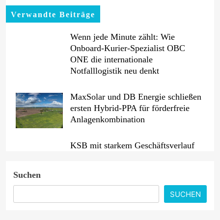
Verwandte Beiträge
Wenn jede Minute zählt: Wie
Onboard-Kurier-Spezialist OBC
ONE die internationale
Notfalllogistik neu denkt
MaxSolar und DB Energie schließen
ersten Hybrid-PPA für förderfreie
Anlagenkombination
KSB mit starkem Geschäftsverlauf
im zweiten Quartal
Suchen
Intersolar-Trend 2026: Warum
SUCHEN
Batteriespeicher zum wichtigsten
Baustein der Energiewende werden