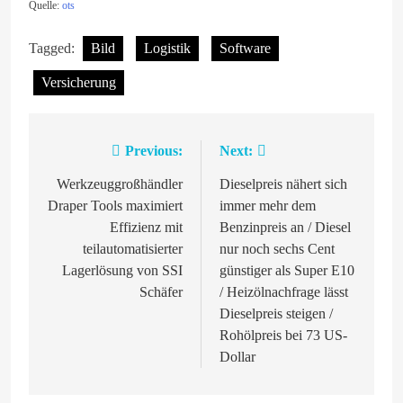
Quelle:
ots
Tagged:
Bild
Logistik
Software
Versicherung
Previous:
Next:
Beitragsnavigation
Werkzeuggroßhändler
Dieselpreis nähert sich
Draper Tools maximiert
immer mehr dem
Effizienz mit
Benzinpreis an / Diesel
teilautomatisierter
nur noch sechs Cent
Lagerlösung von SSI
günstiger als Super E10
Schäfer
/ Heizölnachfrage lässt
Dieselpreis steigen /
Rohölpreis bei 73 US-
Dollar