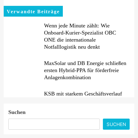
Verwandte Beiträge
Wenn jede Minute zählt: Wie
Onboard-Kurier-Spezialist OBC
ONE die internationale
Notfalllogistik neu denkt
MaxSolar und DB Energie schließen
ersten Hybrid-PPA für förderfreie
Anlagenkombination
KSB mit starkem Geschäftsverlauf
im zweiten Quartal
Suchen
Intersolar-Trend 2026: Warum
SUCHEN
Batteriespeicher zum wichtigsten
Baustein der Energiewende werden