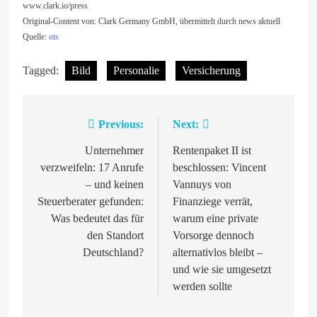
www.clark.io/press
Original-Content von: Clark Germany GmbH, übermittelt durch news aktuell
Quelle:
ots
Tagged:
Bild
Personalie
Versicherung
Previous:
Next:
Beitragsnavigation
Unternehmer
Rentenpaket II ist
verzweifeln: 17 Anrufe
beschlossen: Vincent
– und keinen
Vannuys von
Steuerberater gefunden:
Finanziege verrät,
Was bedeutet das für
warum eine private
den Standort
Vorsorge dennoch
Deutschland?
alternativlos bleibt –
und wie sie umgesetzt
werden sollte