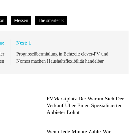
ion
Messen
The smarter E
s:
Next:
der
Prognoseübermittlung in Echtzeit: clever-PV und
nen
Nomos machen Haushaltsflexibilität handelbar
PVMarktplatz.de: Warum Sich Der
a
Verkauf Über Einen Spezialisierten
Anbieter Lohnt
n
Wenn Jede Minute Zählt: Wie