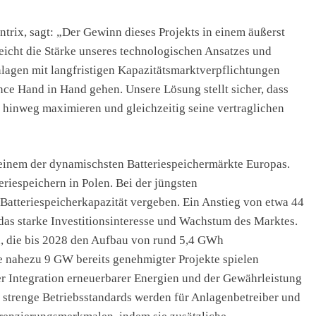
rix, sagt: „Der Gewinn dieses Projekts in einem äußerst
icht die Stärke unseres technologischen Ansatzes und
nlagen mit langfristigen Kapazitätsmarktverpflichtungen
ce Hand in Hand gehen. Unsere Lösung stellt sicher, dass
te hinweg maximieren und gleichzeitig seine vertraglichen
, einem der dynamischsten Batteriespeichermärkte Europas.
riespeichern in Polen. Bei der jüngsten
atteriespeicherkapazität vergeben. Ein Anstieg von etwa 44
das starke Investitionsinteresse und Wachstum des Marktes.
, die bis 2028 den Aufbau von rund 5,4 GWh
ie nahezu 9 GW bereits genehmigter Projekte spielen
r Integration erneuerbarer Energien und der Gewährleistung
nd strenge Betriebsstandards werden für Anlagenbetreiber und