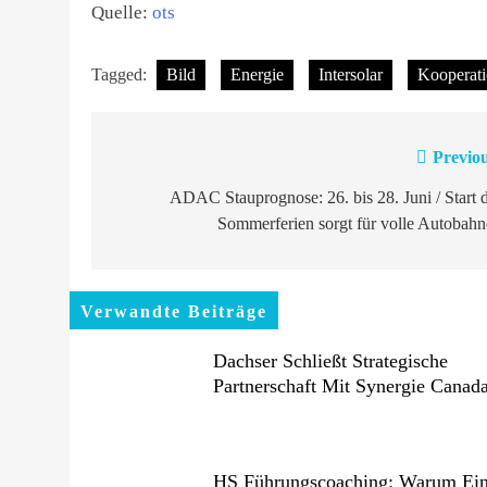
Quelle:
ots
Tagged:
Bild
Energie
Intersolar
Kooperat
Previou
Beitragsnavigation
ADAC Stauprognose: 26. bis 28. Juni / Start 
Sommerferien sorgt für volle Autobah
Verwandte Beiträge
Dachser Schließt Strategische
Partnerschaft Mit Synergie Canad
HS Führungscoaching: Warum Ei