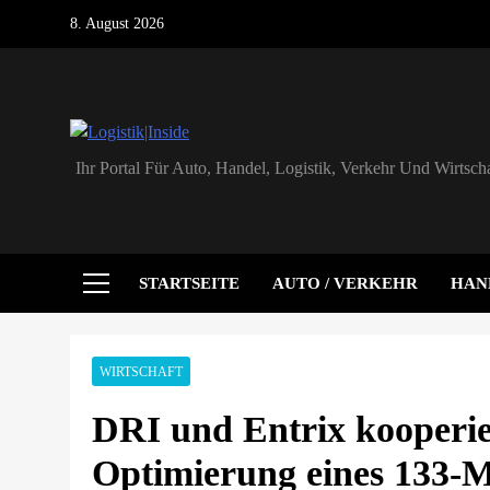
Skip
8. August 2026
to
content
Logistik|Inside
Ihr Portal Für Auto, Handel, Logistik, Verkehr Und Wirtscha
STARTSEITE
AUTO / VERKEHR
HAN
WIRTSCHAFT
DRI und Entrix kooperier
Optimierung eines 133-M