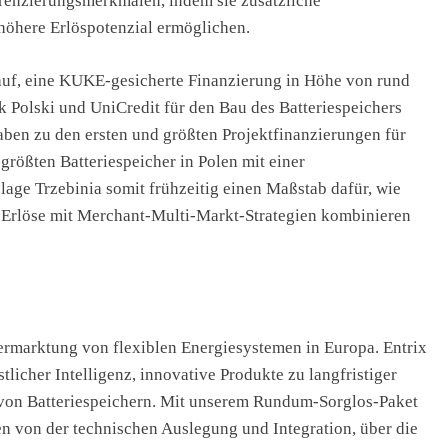
renzierungsmerkmalen, indem sie zusätzliche
öhere Erlöspotenzial ermöglichen.
 auf, eine KUKE-gesicherte Finanzierung in Höhe von rund
 Polski und UniCredit für den Bau des Batteriespeichers
aben zu den ersten und größten Projektfinanzierungen für
 größten Batteriespeicher in Polen mit einer
lage Trzebinia somit frühzeitig einen Maßstab dafür, wie
te Erlöse mit Merchant-Multi-Markt-Strategien kombinieren
ermarktung von flexiblen Energiesystemen in Europa. Entrix
tlicher Intelligenz, innovative Produkte zu langfristiger
von Batteriespeichern. Mit unserem Rundum-Sorglos-Paket
en von der technischen Auslegung und Integration, über die