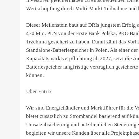
Investoren gleichermaßen zu entscheidenden Diffe
Wertschöpfung durch Multi-Markt-Teilnahme und h
Dieser Meilenstein baut auf DRIs jüngstem Erfolg
470 Mio. PLN von der Erste Bank Polska, PKO Bank
Trzebinia gesichert zu haben. Damit zählt das Vorh
Standalone-Batteriespeicher in Polen. Als einer der
Kapazitätsmarktverpflichtung ab 2027, setzt die An
Batteriespeicher langfristige vertraglich gesicher
können.
Über Entrix
Wir sind Energiehändler und Marktführer für die V
bietet zusätzlich zu Stromhandel basierend auf küns
Umsatzabsicherung und netzdienlichen Steuerung 
begleiten wir unsere Kunden über alle Projektphas