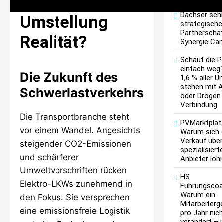
Wann wird die
Dachser schl
Umstellung
strategische
Partnerschaf
Realität?
Synergie Ca
Schaut die Po
einfach weg
Die Zukunft des
1,6 % aller Un
stehen mit A
Schwerlastverkehrs
oder Drogen 
Verbindung
Die Transportbranche steht
PVMarktplatz
vor einem Wandel. Angesichts
Warum sich 
Verkauf über
steigender CO2-Emissionen
spezialisiert
und schärferer
Anbieter loh
Umweltvorschriften rücken
HS
Elektro-LKWs zunehmend in
Führungscoa
Warum ein
den Fokus. Sie versprechen
Mitarbeiterg
eine emissionsfreie Logistik
pro Jahr nic
verändert – 