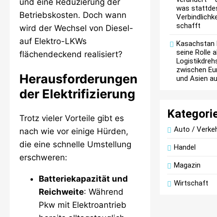
und eine Reduzierung der
was stattde
Betriebskosten. Doch wann
Verbindlichke
schafft
wird der Wechsel von Diesel-
auf Elektro-LKWs
Kasachstan 
seine Rolle a
flächendeckend realisiert?
Logistikdreh
zwischen Eu
Herausforderungen
und Asien a
der Elektrifizierung
Kategori
Trotz vieler Vorteile gibt es
Auto / Verke
nach wie vor einige Hürden,
die eine schnelle Umstellung
Handel
erschweren:
Magazin
Batteriekapazität und
Wirtschaft
Reichweite
: Während
Pkw mit Elektroantrieb