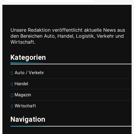
Kasachstan Baut
Seine Rolle Als
Logistikdrehscheibe
Unsere Redaktion veröffentlicht aktuelle News aus
Zwischen Europa
den Bereichen Auto, Handel, Logistik, Verkehr und
Und Asien Aus
Wirtschaft.
Kategorien
Mit Vereinten Kräften
Für Den
Auto / Verkehr
Straßenerhalt /
Handel
Allianz Für
#BESSERESTRASSEN
Magazin
Gegründet
Wirtschaft
Navigation
ADAC Untersucht
Ladeverluste Von E-