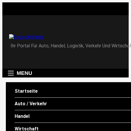
Skip
to
content
Logistik|Inside
Ihr Portal Für Auto, Handel, Logistik, Verkehr Und Wirtschaf
MENU
Suchen
Startseite
AUTO / VERKEHR
SU
Auto / Verkehr
Elektro-LKWs
Handel
im Vormarsch –
Neueste
Wirtschaft
Beiträge