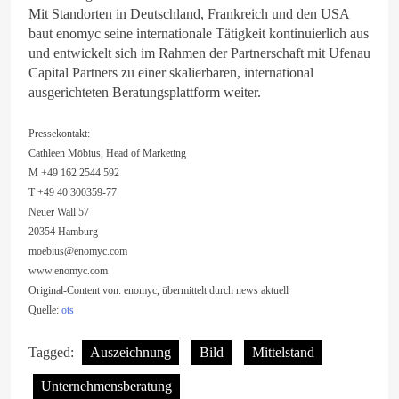
Mit Standorten in Deutschland, Frankreich und den USA
baut enomyc seine internationale Tätigkeit kontinuierlich aus
und entwickelt sich im Rahmen der Partnerschaft mit Ufenau
Capital Partners zu einer skalierbaren, international
ausgerichteten Beratungsplattform weiter.
Pressekontakt:
Cathleen Möbius, Head of Marketing
M +49 162 2544 592
T +49 40 300359-77
Neuer Wall 57
20354 Hamburg
moebius@enomyc.com
www.enomyc.com
Original-Content von: enomyc, übermittelt durch news aktuell
Quelle:
ots
Tagged:
Auszeichnung
Bild
Mittelstand
Unternehmensberatung