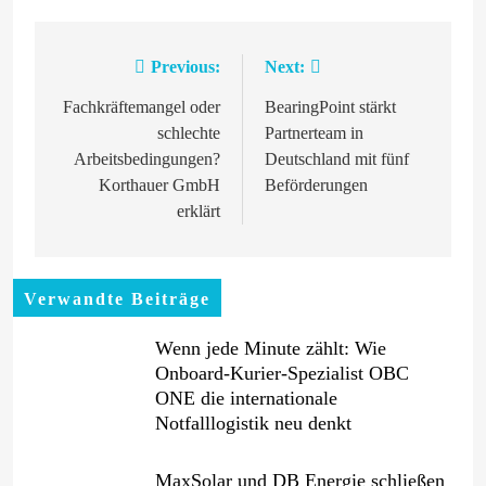
Previous:
Next:
Beitragsnavigation
Fachkräftemangel oder
BearingPoint stärkt
schlechte
Partnerteam in
Arbeitsbedingungen?
Deutschland mit fünf
Korthauer GmbH
Beförderungen
erklärt
Verwandte Beiträge
Wenn jede Minute zählt: Wie
Onboard-Kurier-Spezialist OBC
ONE die internationale
Notfalllogistik neu denkt
MaxSolar und DB Energie schließen