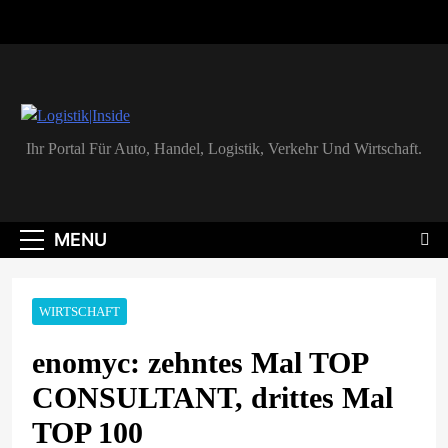
Skip
to
content
Logistik|Inside
Ihr Portal Für Auto, Handel, Logistik, Verkehr Und Wirtschaft.
MENU
WIRTSCHAFT
enomyc: zehntes Mal TOP
CONSULTANT, drittes Mal
TOP 100