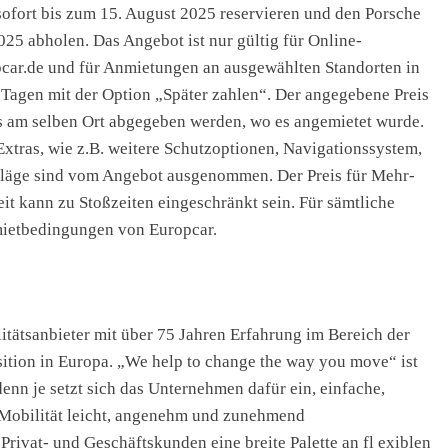
ofort bis zum 15. August 2025 reservieren und den Porsche
25 abholen. Das Angebot ist nur gültig für Online-
ar.de und für Anmietungen an ausgewählten Standorten in
Tagen mit der Option „Später zahlen“. Der angegebene Preis
ss am selben Ort abgegeben werden, wo es angemietet wurde.
xtras, wie z.B. weitere Schutzoptionen, Navigationssystem,
chläge sind vom Angebot ausgenommen. Der Preis für Mehr-
it kann zu Stoßzeiten eingeschränkt sein. Für sämtliche
mietbedingungen von Europcar.
itätsanbieter mit über 75 Jahren Erfahrung im Bereich der
sition in Europa. „We help to change the way you move“ ist
nn je setzt sich das Unternehmen dafür ein, einfache,
 Mobilität leicht, angenehm und zunehmend
rivat- und Geschäftskunden eine breite Palette an fl exiblen