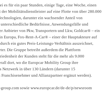
i es für ein paar Stunden, einige Tage, eine Woche, einen
der Mobilitätsdienstleister auf eine Flotte von über 280.000
Technologien, darunter ein wachsender Anteil von
 unterschiedliche Bedürfnisse, Anwendungsfälle und
er Anbieter von Pkw, Transportern und Lkw, Goldcar® – ein
 in Europa, Fox-Rent-A-Car® – einer der Hauptakteure auf
urch ein gutes Preis-Leistungs-Verhältnis auszeichnet,
er. Die Gruppe betreibt außerdem die Plattform
edenheit der Kunden steht für die mehr als 9.000
rall dort, wo die Europcar Mobility Group ihre
kes Netzwerk in über 130 Ländern (darunter 15
h Franchisenehmer und Allianzpartner ergänzt werden).
y-group.com sowie www.europcar.de/de-de/p/newsroom