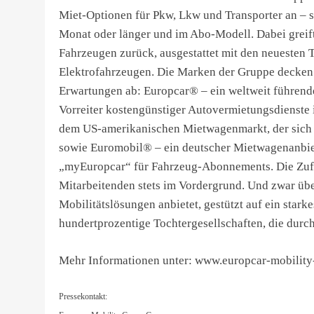
Miet-Optionen für Pkw, Lkw und Transporter an – se
Monat oder länger und im Abo-Modell. Dabei greift 
Fahrzeugen zurück, ausgestattet mit den neuesten 
Elektrofahrzeugen. Die Marken der Gruppe decken
Erwartungen ab: Europcar® – ein weltweit führend
Vorreiter kostengünstiger Autovermietungsdienste
dem US-amerikanischen Mietwagenmarkt, der sich d
sowie Euromobil® – ein deutscher Mietwagenanbiet
„myEuropcar“ für Fahrzeug-Abonnements. Die Zufri
Mitarbeitenden stets im Vordergrund. Und zwar übe
Mobilitätslösungen anbietet, gestützt auf ein star
hundertprozentige Tochtergesellschaften, die durc
Mehr Informationen unter: www.europcar-mobilit
Pressekontakt: