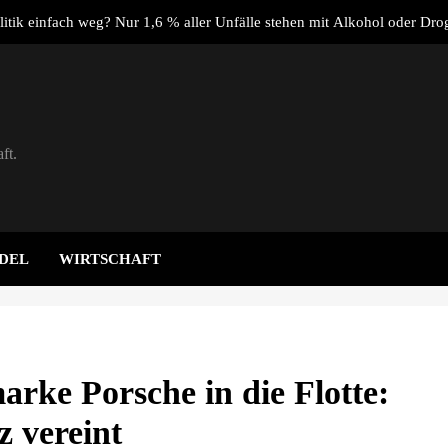
litik einfach weg? Nur 1,6 % aller Unfälle stehen mit Alkohol oder Dro
Verbi
ktplatz.de: Warum sich der Verkauf über einen spezialisierten Anbieter
aching: Warum ein Mitarbeitergespräch pro Jahr nichts verändert – u
stattdessen Verbindlichkeit s
ft.
Dachser schließt strategische Partnerschaft mit Synergie 
litik einfach weg? Nur 1,6 % aller Unfälle stehen mit Alkohol oder Dro
Verbi
ktplatz.de: Warum sich der Verkauf über einen spezialisierten Anbieter
DEL
WIRTSCHAFT
aching: Warum ein Mitarbeitergespräch pro Jahr nichts verändert – u
stattdessen Verbindlichkeit s
ke Porsche in die Flotte:
z vereint