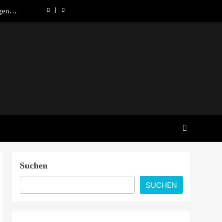
gen in
ndung
 lohnt
nd was
chafft
Canada
gen in
ndung
 lohnt
nd was
chafft
Suchen
SUCHEN