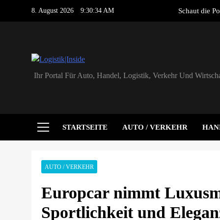
Skip
8. August 2026
9:30:35 AM
Schaut die Po
to
content
PVMar
HS Führungsco
Logistik|Inside
Ihr Portal Für Auto, Handel, Logistik, Verkehr Und Wirtscha
Schaut die Po
PVMar
STARTSEITE
AUTO / VERKEHR
HAN
HS Führungsco
AUTO / VERKEHR
Europcar nimmt Luxusmar
Sportlichkeit und Elegan