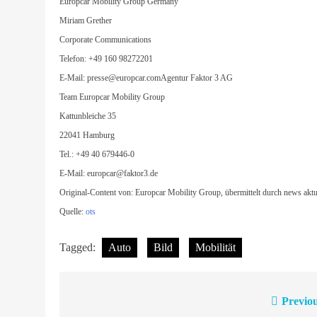
Europcar Mobility Group Germany
Miriam Grether
Corporate Communications
Telefon: +49 160 98272201
E-Mail:
presse@europcar.comAgentur
Faktor 3 AG
Team Europcar Mobility Group
Kattunbleiche 35
22041 Hamburg
Tel.: +49 40 679446-0
E-Mail:
europcar@faktor3.de
Original-Content von: Europcar Mobility Group, übermittelt durch news aktu
Quelle:
ots
Tagged:
Auto
Bild
Mobilität
Previou
Beitragsnavigation