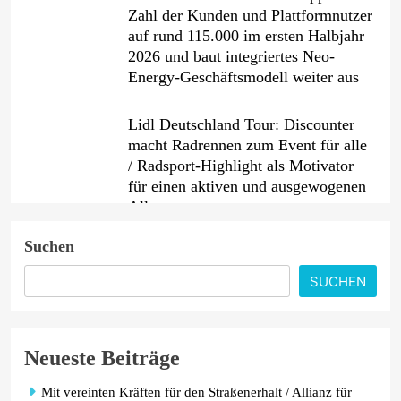
Zahl der Kunden und Plattformnutzer
auf rund 115.000 im ersten Halbjahr
2026 und baut integriertes Neo-
Energy-Geschäftsmodell weiter aus
Lidl Deutschland Tour: Discounter
macht Radrennen zum Event für alle
/ Radsport-Highlight als Motivator
für einen aktiven und ausgewogenen
Alltag
Suchen
Ein Jahrzehnt jenseits aller Grenzen:
AKKO feiert 10-jähriges Jubiläum
SUCHEN
mit neuen Produkten für Europa und
Präsentation auf der IFA 2026
Neueste Beiträge
PKV-Vertrieb im Wandel: Warum die
JP Consulting GmbH keine Leads
Mit vereinten Kräften für den Straßenerhalt / Allianz für