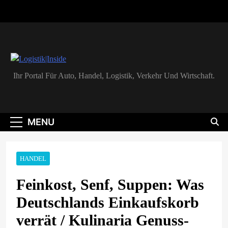
Skip
to
content
Logistik|Inside
Ihr Portal Für Auto, Handel, Logistik, Verkehr Und Wirtschaft.
MENU
HANDEL
Feinkost, Senf, Suppen: Was
Deutschlands Einkaufskorb
verrät / Kulinaria Genuss-