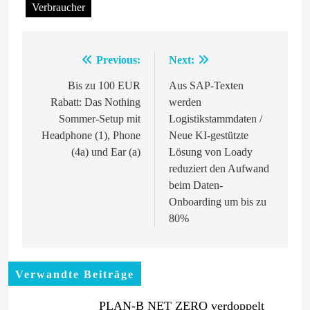
Verbraucher
Previous:
Next:
Beitragsnavigation
Bis zu 100 EUR
Aus SAP-Texten
Rabatt: Das Nothing
werden
Sommer-Setup mit
Logistikstammdaten /
Headphone (1), Phone
Neue KI-gestützte
(4a) und Ear (a)
Lösung von Loady
reduziert den Aufwand
beim Daten-
Onboarding um bis zu
80%
Verwandte Beiträge
PLAN-B NET ZERO verdoppelt