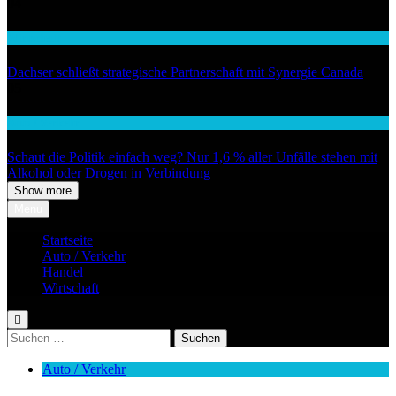
04
Wirtschaft
Dachser schließt strategische Partnerschaft mit Synergie Canada
05
Auto / Verkehr
Schaut die Politik einfach weg? Nur 1,6 % aller Unfälle stehen mit
Alkohol oder Drogen in Verbindung
Show more
Menu
Startseite
Auto / Verkehr
Handel
Wirtschaft
Suchen
nach:
Auto / Verkehr