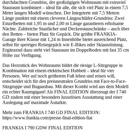
durchdachten Grundriss, der großzügigen Wohnraum mit extraviel
Stauraum kombiniert – ideal für alle, die sich viel Platz in einem 7,5
Meter langen Modell wünschen. Der Integrierte mit 7,5 Metern
Länge punktet mit einem cleveren Längsschläfer-Grundriss: Zwei
Einzelbetten mit 1,95 m und 2,00 m Länge garantieren erholsame
Nächte. Zahlreiche Staufächer und Deckenstauschränke – auch über
den Betten – bieten Platz für Gepäck. Die größte FRANKIA-
Garage ihrer Klasse mit 1,24 m Innenhöhe bietet ausreichend Platz,
selbst für sperriges Reisegepäck wie E-Bikes oder Skiausrüstung.
Ergänzend dazu steht viel Stauraum im Doppelboden mit fast 35 cm
Höhe zur Verfügung.
Das Herzstück des Wohnraums bildet die riesige L-Sitzgruppe in
Kombination mit einem elektrischen Hubbett – ideal für vier
Personen. Wer auf noch größerem Fuß leben und reisen will,
entscheidet sich für den preisneutralen Grundriss mit Face-to-Face-
Sitzgruppe und Bugausbau. Mit dieser Kombi wird aus dem Modell
ein echter Raumgigant! Als FINAL EDITION überzeugt der I 740
GD zudem mit einer besonders luxuriösen Ausstattung und einer
Auslegung auf maximale Autarkie.
Mehr zum FRANKIA I 740 GD FINAL EDITION:
https://www.frankia.com/presse-final-edition-fiat
FRANKIA I 790 GDW FINAL EDITION