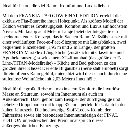
Ideal für Paare, die viel Raum, Komfort und Luxus lieben
Mit dem FRANKIA I 790 GDW FINAL EDITION erreicht die
exklusive Fiat-Baureihe ihren Höhepunkt. Als größtes Modell der
Edition vereint es Großzügigkeit, Komfort und Luxus auf höchstem
Niveau. Mit knapp acht Metern Länge bietet der Integrierte ein
beeindruckendes Konzept, das in Sachen Raum Maßstäbe setzt: mit
einer weitläufigen Face-to-Face-Sitzgruppe mit Längsbänken, zwei
bequemen Einzelbetten (1,95 m und 2 m Länge), der größten
FRANKIA MaxiFlex-Längsküche (zusätzlich mit Glasvitrine und
Apothekerauszug) sowie einem XL-Raumbad (das größte der F-
Line-/TITAN-Modellreihe) – Küche und Bad gehören zu den
größten ihrer Klasse! Der edle Bugausbau (Serie statt Hubbett) sorgt
für ein offenes Raumgefühl, unterstützt wird dieses noch durch eine
stufenlose Wohnfläche mit 2,03 Metern Innenhöhe.
Ideal für die große Reise mit maximalem Komfort: die luxuriöse
Masse an Stauraum, sowohl im Innenraum als auch im
Außenbereich. Dazu gehört zum Beispiel der durchgängige und
beheizte Doppelboden mit knapp 35 cm – perfekt für Urlaub in der
kalten Jahreszeit. Die hochwertige Stoff-Leder- Kombi der
Fahrersitze sowie ein besonderes Innenraumdesign der FINAL
EDITION unterstreichen den Premiumanspruch dieses
außergewöhnlichen Fahrzeugs.