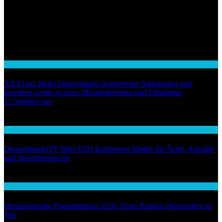
Handel
XXXLutz bleibt Deutschlands begehrtester Arbeitgeber und
investiert weiter in seine Mitarbeiterinnen und Mitarbeiter
01
11 Stunden ago
02
Wirtschaft
DeutschlandGPT führt §203-konformen Modus für Ärzte, Anwälte
und Steuerberater ein
03
Wirtschaft
Herausragende Finanzbildung 2026: Diese Banken überzeugen im
Test