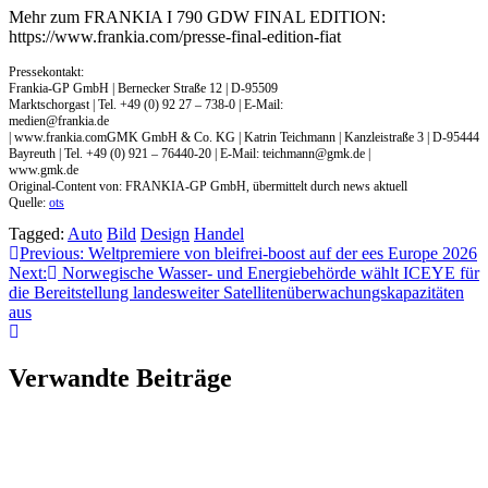
Mehr zum FRANKIA I 790 GDW FINAL EDITION:
https://www.frankia.com/presse-final-edition-fiat
Pressekontakt:
Frankia-GP GmbH | Bernecker Straße 12 | D-95509
Marktschorgast | Tel. +49 (0) 92 27 – 738-0 | E-Mail:
medien@frankia.de
| www.frankia.comGMK GmbH & Co. KG | Katrin Teichmann | Kanzleistraße 3 | D-95444
Bayreuth | Tel. +49 (0) 921 – 76440-20 | E-Mail:
teichmann@gmk.de
|
www.gmk.de
Original-Content von: FRANKIA-GP GmbH, übermittelt durch news aktuell
Quelle:
ots
Tagged:
Auto
Bild
Design
Handel
Beitragsnavigation
Previous:
Weltpremiere von bleifrei-boost auf der ees Europe 2026
Next:
Norwegische Wasser- und Energiebehörde wählt ICEYE für
die Bereitstellung landesweiter Satellitenüberwachungskapazitäten
aus
Verwandte Beiträge