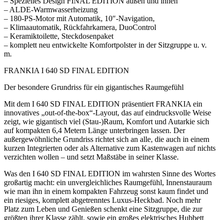
– Spezielles Design FINAL EDITION außen und innen
– ALDE-Warmwasserheizung
– 180-PS-Motor mit Automatik, 10″-Navigation,
– Klimaautomatik, Rückfahrkamera, DuoControl
– Keramiktoilette, Steckdosenpaket
– komplett neu entwickelte Komfortpolster in der Sitzgruppe u. v.
m.
FRANKIA I 640 SD FINAL EDITION
Der besondere Grundriss für ein gigantisches Raumgefühl
Mit dem I 640 SD FINAL EDITION präsentiert FRANKIA ein
innovatives „out-of-the-box“-Layout, das auf eindrucksvolle Weise
zeigt, wie gigantisch viel (Stau-)Raum, Komfort und Autarkie sich
auf kompakten 6,4 Metern Länge unterbringen lassen. Der
außergewöhnliche Grundriss richtet sich an alle, die auch in einem
kurzen Integrierten oder als Alternative zum Kastenwagen auf nichts
verzichten wollen – und setzt Maßstäbe in seiner Klasse.
Was den I 640 SD FINAL EDITION im wahrsten Sinne des Wortes
großartig macht: ein unvergleichliches Raumgefühl, Innenstauraum
wie man ihn in einem kompakten Fahrzeug sonst kaum findet und
ein riesiges, komplett abgetrenntes Luxus-Heckbad. Noch mehr
Platz zum Leben und Genießen schenkt eine Sitzgruppe, die zur
größten ihrer Klasse zählt, sowie ein großes elektrisches Hubbett