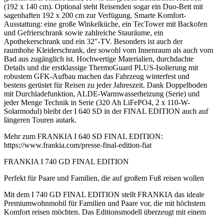
(192 x 140 cm). Optional steht Reisenden sogar ein Duo-Bett mit
sagenhaften 192 x 200 cm zur Verfügung. Smarte Komfort-
Ausstattung: eine große Winkelküche, ein TecTower mit Backofen
und Gefrierschrank sowie zahlreiche Stauräume, ein
Apothekerschrank und ein 32″-TV. Besonders ist auch der
raumhohe Kleiderschrank, der sowohl vom Innenraum als auch vom
Bad aus zugänglich ist. Hochwertige Materialien, durchdachte
Details und die erstklassige ThermoGuard PLUS-Isolierung mit
robustem GFK-Aufbau machen das Fahrzeug winterfest und
bestens gerüstet für Reisen zu jeder Jahreszeit. Dank Doppelboden
mit Durchladefunktion, ALDE-Warmwasserheizung (Serie) und
jeder Menge Technik in Serie (320 Ah LiFePO4, 2 x 110-W-
Solarmodul) bleibt der I 640 SD in der FINAL EDITION auch auf
längeren Touren autark.
Mehr zum FRANKIA I 640 SD FINAL EDITION:
https://www.frankia.com/presse-final-edition-fiat
FRANKIA I 740 GD FINAL EDITION
Perfekt für Paare und Familien, die auf großem Fuß reisen wollen
Mit dem I 740 GD FINAL EDITION stellt FRANKIA das ideale
Premiumwohnmobil für Familien und Paare vor, die mit höchstem
Komfort reisen möchten. Das Editionsmodell überzeugt mit einem