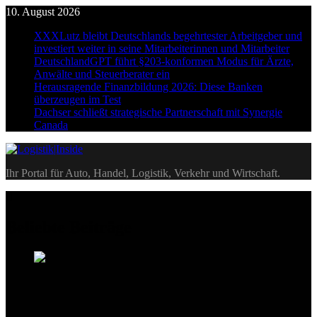
Skip
10. August 2026
to
XXXLutz bleibt Deutschlands begehrtester Arbeitgeber und
content
investiert weiter in seine Mitarbeiterinnen und Mitarbeiter
DeutschlandGPT führt §203-konformen Modus für Ärzte,
Anwälte und Steuerberater ein
Herausragende Finanzbildung 2026: Diese Banken
überzeugen im Test
Dachser schließt strategische Partnerschaft mit Synergie
Canada
Logistik|Inside
Ihr Portal für Auto, Handel, Logistik, Verkehr und Wirtschaft.
Beliebte Beiträge