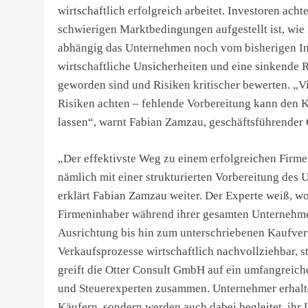
wirtschaftlich erfolgreich arbeitet. Investoren ach
schwierigen Marktbedingungen aufgestellt ist, wi
abhängig das Unternehmen noch vom bisherigen Inha
wirtschaftliche Unsicherheiten und eine sinkende Ri
geworden sind und Risiken kritischer bewerten. „V
Risiken achten – fehlende Vorbereitung kann den K
lassen“, warnt Fabian Zamzau, geschäftsführender 
„Der effektivste Weg zu einem erfolgreichen Firme
nämlich mit einer strukturierten Vorbereitung des
erklärt Fabian Zamzau weiter. Der Experte weiß, wo
Firmeninhaber während ihrer gesamten Unternehme
Ausrichtung bis hin zum unterschriebenen Kaufvert
Verkaufsprozesse wirtschaftlich nachvollziehbar, s
greift die Otter Consult GmbH auf ein umfangreich
und Steuerexperten zusammen. Unternehmer erhalte
Käufern, sondern werden auch dabei begleitet, ihr