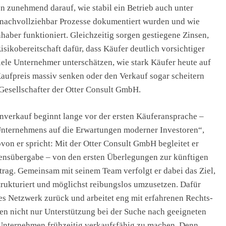
ten zunehmend darauf, wie stabil ein Betrieb auch unter
e nachvollziehbar Prozesse dokumentiert wurden und wie
ber funktioniert. Gleichzeitig sorgen gestiegene Zinsen,
sikobereitschaft dafür, dass Käufer deutlich vorsichtiger
iele Unternehmer unterschätzen, wie stark Käufer heute auf
aufpreis massiv senken oder den Verkauf sogar scheitern
Gesellschafter der Otter Consult GmbH.
nverkauf beginnt lange vor der ersten Käuferansprache –
 Unternehmens auf die Erwartungen moderner Investoren“,
von er spricht: Mit der Otter Consult GmbH begleitet er
nsübergabe – von den ersten Überlegungen zur künftigen
rag. Gemeinsam mit seinem Team verfolgt er dabei das Ziel,
trukturiert und möglichst reibungslos umzusetzen. Dafür
es Netzwerk zurück und arbeitet eng mit erfahrenen Rechts-
n nicht nur Unterstützung bei der Suche nach geeigneten
 Unternehmen frühzeitig verkaufsfähig zu machen. Denn