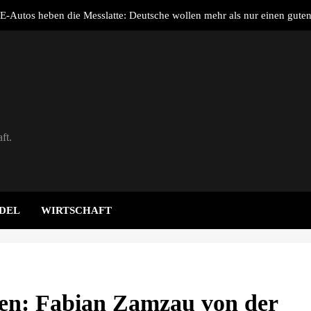
E-Autos heben die Messlatte: Deutsche wollen mehr als nur einen guten
KSB mit starkem Geschäftsverlauf im zweiten Q
end 2026: Warum Batteriespeicher zum wichtigsten Baustein der Energi
w
DB Energie schließen ersten Hybrid-PPA für förderfreie Anlagenkombi
ft.
E-Autos heben die Messlatte: Deutsche wollen mehr als nur einen guten
KSB mit starkem Geschäftsverlauf im zweiten Q
end 2026: Warum Batteriespeicher zum wichtigsten Baustein der Energi
w
DEL
WIRTSCHAFT
ten: Fabian Zamzau von der