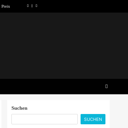
 Preis
uartal
ewende
erden
nation
 Preis
uartal
ewende
erden
Suchen
SUCHEN