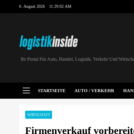
Skip
6. August 2026
11:29:03 AM
to
content
Intersolar-Tr
MaxSolar und 
Logistik|Inside
Ihr Portal Für Auto, Handel, Logistik, Verkehr Und Wirtscha
Intersolar-Tr
STARTSEITE
AUTO / VERKEHR
HAN
WIRTSCHAFT
Firmenverkauf vorberei