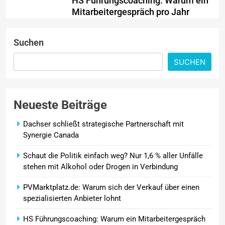
HS Führungscoaching: Warum ein
Mitarbeitergespräch pro Jahr
nichts verändert – und was
stattdessen Verbindlichkeit
Suchen
schafft
SUCHEN
Wenn jede Minute zählt: Wie
Onboard-Kurier-Spezialist OBC
ONE die internationale
Neueste Beiträge
Notfalllogistik neu denkt
Dachser schließt strategische Partnerschaft mit
Synergie Canada
Schaut die Politik einfach weg? Nur 1,6 % aller Unfälle
stehen mit Alkohol oder Drogen in Verbindung
PVMarktplatz.de: Warum sich der Verkauf über einen
spezialisierten Anbieter lohnt
HS Führungscoaching: Warum ein Mitarbeitergespräch