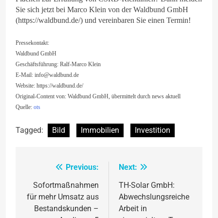
Sie sich jetzt bei Marco Klein von der Waldbund GmbH
(https://waldbund.de/) und vereinbaren Sie einen Termin!
Pressekontakt:
Waldbund GmbH
Geschäftsführung: Ralf-Marco Klein
E-Mail:
info@waldbund.de
Website: https://waldbund.de/
Original-Content von: Waldbund GmbH, übermittelt durch news aktuell
Quelle:
ots
Tagged:
Bild
Immobilien
Investition
Previous:
Next:
Beitragsnavigation
Sofortmaßnahmen
TH-Solar GmbH:
für mehr Umsatz aus
Abwechslungsreiche
Bestandskunden –
Arbeit in