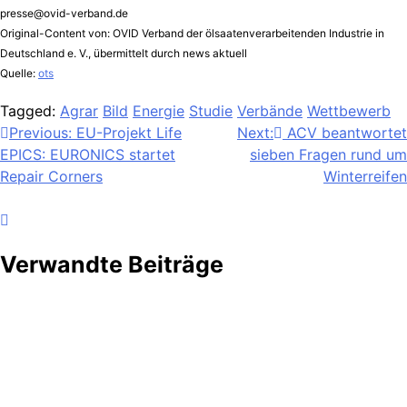
presse@ovid-verband.de
Original-Content von: OVID Verband der ölsaatenverarbeitenden Industrie in
Deutschland e. V., übermittelt durch news aktuell
Quelle:
ots
Tagged:
Agrar
Bild
Energie
Studie
Verbände
Wettbewerb
Beitragsnavigation
Previous:
EU-Projekt Life
Next:
ACV beantwortet
EPICS: EURONICS startet
sieben Fragen rund um
Repair Corners
Winterreifen
Verwandte Beiträge