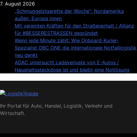
Skip
7. August 2026
to
„Schmuggelzigarette der Woche“: Nordamerika
content
außen, Europa innen
Mit vereinten Kräften für den Straßenerhalt / Allianz
für #BESSERESTRASSEN gegründet
Wenn jede Minute zählt: Wie Onboard-Kurier-
Spezialist OBC ONE die internationale Notfalllogistik
neu denkt
ADAC untersucht Ladeverluste von E-Autos /
Haushaltssteckdose ist und bleibt eine Notlösung
Logistik|Inside
Ihr Portal für Auto, Handel, Logistik, Verkehr und
Wirtschaft.