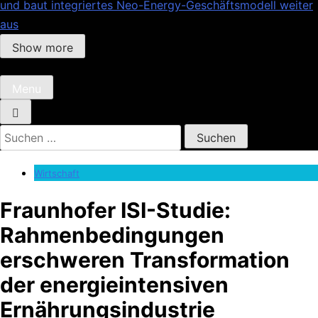
und baut integriertes Neo-Energy-Geschäftsmodell weiter
aus
Show more
Menu
Suchen
nach:
Wirtschaft
Fraunhofer ISI-Studie:
Rahmenbedingungen
erschweren Transformation
der energieintensiven
Ernährungsindustrie