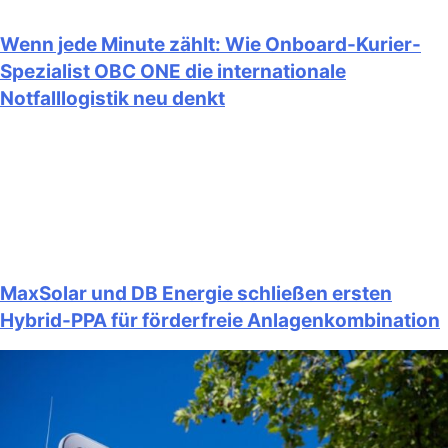
Wenn jede Minute zählt: Wie Onboard-Kurier-
Spezialist OBC ONE die internationale
Notfalllogistik neu denkt
MaxSolar und DB Energie schließen ersten
Hybrid-PPA für förderfreie Anlagenkombination