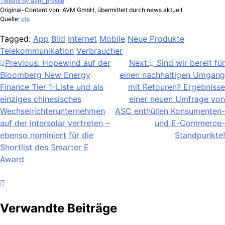
Tweets by avm_presse
Original-Content von: AVM GmbH, übermittelt durch news aktuell
Quelle:
ots
Tagged:
App
Bild
Internet
Mobile
Neue Produkte
Telekommunikation
Verbraucher
Beitragsnavigation
Previous:
Hopewind auf der
Next:
Sind wir bereit für
Bloomberg New Energy
einen nachhaltigen Umgang
Finance Tier 1-Liste und als
mit Retouren? Ergebnisse
einziges chinesisches
einer neuen Umfrage von
Wechselrichterunternehmen
ASC enthüllen Konsumenten-
auf der Intersolar vertreten –
und E-Commerce-
ebenso nominiert für die
Standpunkte!
Shortlist des Smarter E
Award
Verwandte Beiträge