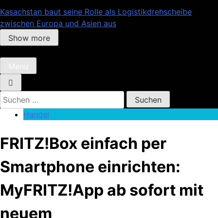
Kasachstan baut seine Rolle als Logistikdrehscheibe
zwischen Europa und Asien aus
Show more
Menu
Suchen
nach:
Handel
FRITZ!Box einfach per
Smartphone einrichten:
MyFRITZ!App ab sofort mit
neuem