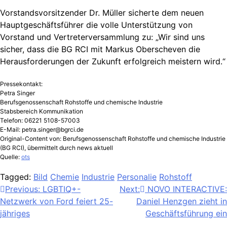
Vorstandsvorsitzender Dr. Müller sicherte dem neuen
Hauptgeschäftsführer die volle Unterstützung von
Vorstand und Vertreterversammlung zu: „Wir sind uns
sicher, dass die BG RCI mit Markus Oberscheven die
Herausforderungen der Zukunft erfolgreich meistern wird.“
Pressekontakt:
Petra Singer
Berufsgenossenschaft Rohstoffe und chemische Industrie
Stabsbereich Kommunikation
Telefon: 06221 5108-57003
E-Mail:
petra.singer@bgrci.de
Original-Content von: Berufsgenossenschaft Rohstoffe und chemische Industrie
(BG RCI), übermittelt durch news aktuell
Quelle:
ots
Tagged:
Bild
Chemie
Industrie
Personalie
Rohstoff
Beitragsnavigation
Previous:
LGBTIQ+-
Next:
NOVO INTERACTIVE:
Netzwerk von Ford feiert 25-
Daniel Henzgen zieht in
jähriges
Geschäftsführung ein