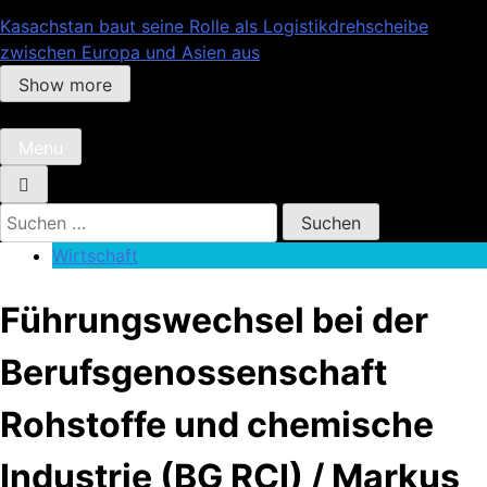
Kasachstan baut seine Rolle als Logistikdrehscheibe
zwischen Europa und Asien aus
Show more
Menu
Suchen
nach:
Wirtschaft
Führungswechsel bei der
Berufsgenossenschaft
Rohstoffe und chemische
Industrie (BG RCI) / Markus