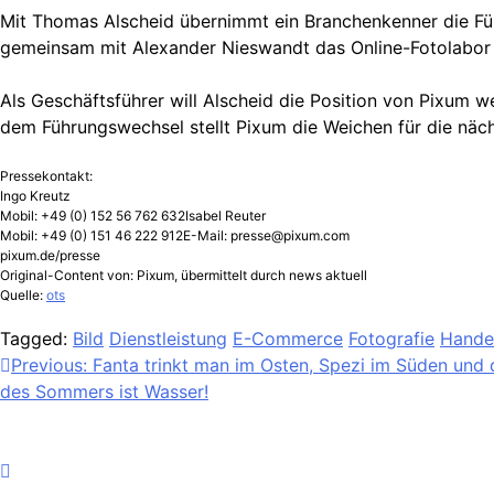
Mit Thomas Alscheid übernimmt ein Branchenkenner die Führ
gemeinsam mit Alexander Nieswandt das Online-Fotolabor 
Als Geschäftsführer will Alscheid die Position von Pixum 
dem Führungswechsel stellt Pixum die Weichen für die näch
Pressekontakt:
Ingo Kreutz
Mobil: +49 (0) 152 56 762 632Isabel Reuter
Mobil: +49 (0) 151 46 222 912E-Mail:
presse@pixum.com
pixum.de/presse
Original-Content von: Pixum, übermittelt durch news aktuell
Quelle:
ots
Tagged:
Bild
Dienstleistung
E-Commerce
Fotografie
Hande
Beitragsnavigation
Previous:
Fanta trinkt man im Osten, Spezi im Süden und 
des Sommers ist Wasser!