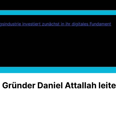
industrie investiert zunächst in ihr digitales Fundament
ründer Daniel Attallah leite