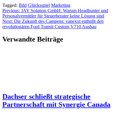
Tagged:
Bild
Glücksspiel
Marketing
Beitragsnavigation
Previous:
JAY Solution GmbH: Warum Headhunter und
Personalvermittler für Steuerberater keine Lösung sind
Next:
Die Zukunft des Campens: vanexxt enthüllt den
revolutionären Ford Transit Custom V710 Ausbau
Verwandte Beiträge
Dachser schließt strategische
Partnerschaft mit Synergie Canada