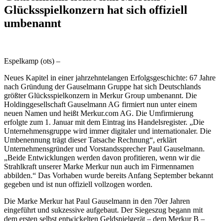
Glücksspielkonzern hat sich offiziell
umbenannt
Espelkamp (ots) –
Neues Kapitel in einer jahrzehntelangen Erfolgsgeschichte: 67 Jahre
nach Gründung der Gauselmann Gruppe hat sich Deutschlands
größter Glücksspielkonzern in Merkur Group umbenannt. Die
Holdinggesellschaft Gauselmann AG firmiert nun unter einem
neuen Namen und heißt Merkur.com AG. Die Umfirmierung
erfolgte zum 1. Januar mit dem Eintrag ins Handelsregister. „Die
Unternehmensgruppe wird immer digitaler und internationaler. Die
Umbenennung trägt dieser Tatsache Rechnung“, erklärt
Unternehmensgründer und Vorstandssprecher Paul Gauselmann.
„Beide Entwicklungen werden davon profitieren, wenn wir die
Strahlkraft unserer Marke Merkur nun auch im Firmennamen
abbilden.“ Das Vorhaben wurde bereits Anfang September bekannt
gegeben und ist nun offiziell vollzogen worden.
Die Marke Merkur hat Paul Gauselmann in den 70er Jahren
eingeführt und sukzessive aufgebaut. Der Siegeszug begann mit
dem ersten selbst entwickelten Geldspielgerät – dem Merkur B –