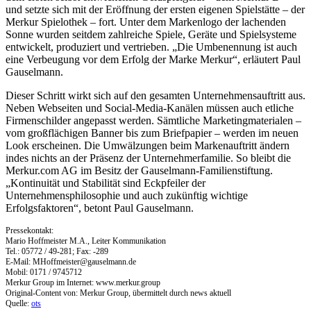
und setzte sich mit der Eröffnung der ersten eigenen Spielstätte – der
Merkur Spielothek – fort. Unter dem Markenlogo der lachenden
Sonne wurden seitdem zahlreiche Spiele, Geräte und Spielsysteme
entwickelt, produziert und vertrieben. „Die Umbenennung ist auch
eine Verbeugung vor dem Erfolg der Marke Merkur“, erläutert Paul
Gauselmann.
Dieser Schritt wirkt sich auf den gesamten Unternehmensauftritt aus.
Neben Webseiten und Social-Media-Kanälen müssen auch etliche
Firmenschilder angepasst werden. Sämtliche Marketingmaterialen –
vom großflächigen Banner bis zum Briefpapier – werden im neuen
Look erscheinen. Die Umwälzungen beim Markenauftritt ändern
indes nichts an der Präsenz der Unternehmerfamilie. So bleibt die
Merkur.com AG im Besitz der Gauselmann-Familienstiftung.
„Kontinuität und Stabilität sind Eckpfeiler der
Unternehmensphilosophie und auch zukünftig wichtige
Erfolgsfaktoren“, betont Paul Gauselmann.
Pressekontakt:
Mario Hoffmeister M.A., Leiter Kommunikation
Tel.: 05772 / 49-281; Fax: -289
E-Mail:
MHoffmeister@gauselmann.de
Mobil: 0171 / 9745712
Merkur Group im Internet: www.merkur.group
Original-Content von: Merkur Group, übermittelt durch news aktuell
Quelle:
ots