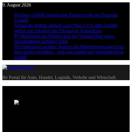
Skip
9. August 2026
to
Dachser schließt strategische Partnerschaft mit Synergie
content
Canada
Schaut die Politik einfach weg? Nur 1,6 % aller Unfälle
stehen mit Alkohol oder Drogen in Verbindung
PVMarktplatz.de: Warum sich der Verkauf über einen
spezialisierten Anbieter lohnt
HS Führungscoaching: Warum ein Mitarbeitergespräch pro
Jahr nichts verändert – und was stattdessen Verbindlichkeit
schafft
Logistik|Inside
Ihr Portal für Auto, Handel, Logistik, Verkehr und Wirtschaft.
Beliebte Beiträge