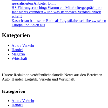
spezialisierten Anbieter lohnt
HS Führungscoaching: Warum ein Mitarbeitergespräch pro
Jahr nichts verändert – und was stattdessen Verbindlichkeit
schafft
Kasachstan baut seine Rolle als Logistikdrehscheibe zwischen
Europa und Asien aus
Kategorien
Auto / Verkehr
Handel
Magazin
Wirtschaft
Unsere Redaktion veröffentlicht aktuelle News aus den Bereichen
Auto, Handel, Logistik, Verkehr und Wirtschaft.
Kategorien
Auto / Verkehr
Handel