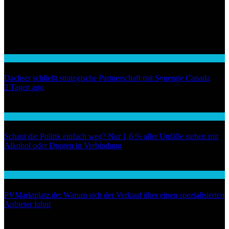
Wirtschaft
Dachser schließt strategische Partnerschaft mit Synergie Canada
01
2 Tagen ago
02
Auto / Verkehr
Schaut die Politik einfach weg? Nur 1,6 % aller Unfälle stehen mit
Alkohol oder Drogen in Verbindung
03
Wirtschaft
PVMarktplatz.de: Warum sich der Verkauf über einen spezialisierten
Anbieter lohnt
04