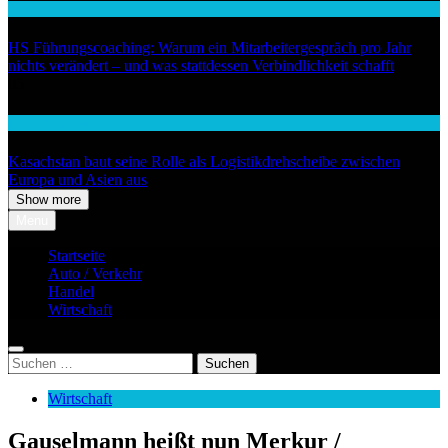
Wirtschaft
HS Führungscoaching: Warum ein Mitarbeitergespräch pro Jahr
nichts verändert – und was stattdessen Verbindlichkeit schafft
05
Auto / Verkehr
Kasachstan baut seine Rolle als Logistikdrehscheibe zwischen
Europa und Asien aus
Show more
Menu
Startseite
Auto / Verkehr
Handel
Wirtschaft
Suchen
nach:
Wirtschaft
Gauselmann heißt nun Merkur /