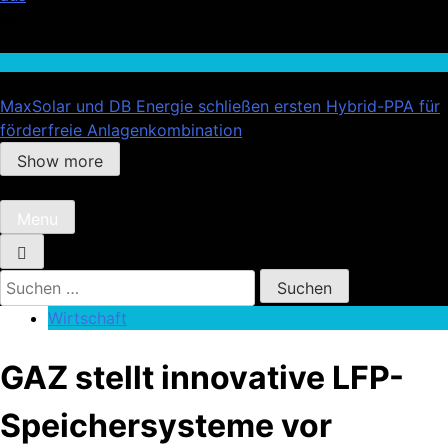
05
Wirtschaft
MaxSolar und DB Energie schließen ersten Hybrid-PPA für
förderfreie Anlagenkombination
Show more
Menu
Suchen
nach:
Wirtschaft
GAZ stellt innovative LFP-
Speichersysteme vor