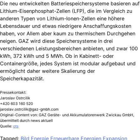
Die neu entwickelten Batteriespeichersysteme basieren auf
Lithium-Eisenphosphat-Zellen (LFP), die im Vergleich zu
anderen Typen von Lithium-Ionen-Zellen eine höhere
Lebensdauer und etwas niedrigere Anschaffungskosten
haben, vor Allem aber kaum zu thermischem Durchgehen
neigen. GAZ wird diese Speichersysteme in drei
verschiedenen Leistungsbereichen anbieten, und zwar 100
kWh, 372 kWh und 5 MWh. Ob in Kabinett- oder
Containergröße, jedes System ist modular aufgebaut und
ermöglicht daher weitere Skalierung der
Speicherkapazität.
Pressekontakt:
Jaroslav Ostrcilik
+420 603 160 520
jaroslav.ostrcilik@gaz-gmbh.com
Original-Content von: GAZ Geräte- und Akkumulatorenwerk Zwickau GmbH,
übermittelt durch news aktuell
Quelle:
ots
Tagged:
Bild
Energie
Erneuerbare Energien
Expansion