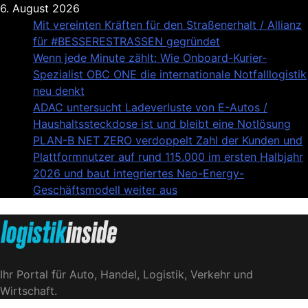
Skip
6. August 2026
to
Mit vereinten Kräften für den Straßenerhalt / Allianz
content
für #BESSERESTRASSEN gegründet
Wenn jede Minute zählt: Wie Onboard-Kurier-
Spezialist OBC ONE die internationale Notfalllogistik
neu denkt
ADAC untersucht Ladeverluste von E-Autos /
Haushaltssteckdose ist und bleibt eine Notlösung
PLAN-B NET ZERO verdoppelt Zahl der Kunden und
Plattformnutzer auf rund 115.000 im ersten Halbjahr
2026 und baut integriertes Neo-Energy-
Geschäftsmodell weiter aus
Logistik|Inside
Ihr Portal für Auto, Handel, Logistik, Verkehr und
Wirtschaft.