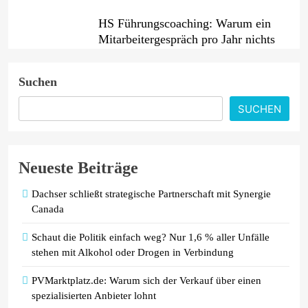
HS Führungscoaching: Warum ein
Mitarbeitergespräch pro Jahr nichts
verändert – und was stattdessen
Verbindlichkeit schafft
Suchen
Wenn jede Minute zählt: Wie
SUCHEN
Onboard-Kurier-Spezialist OBC
ONE die internationale
Notfalllogistik neu denkt
Neueste Beiträge
Dachser schließt strategische Partnerschaft mit Synergie
Canada
Schaut die Politik einfach weg? Nur 1,6 % aller Unfälle
stehen mit Alkohol oder Drogen in Verbindung
PVMarktplatz.de: Warum sich der Verkauf über einen
spezialisierten Anbieter lohnt