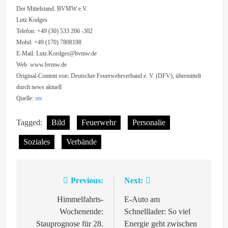
Der Mittelstand. BVMW e.V.
Lutz Kodges
Telefon: +49 (30) 533 206 -302
Mobil: +49 (170) 7808198
E-Mail:
Lutz.Kordges@bvmw.de
Web: www.bvmw.de
Original-Content von: Deutscher Feuerwehrverband e. V. (DFV), übermittelt
durch news aktuell
Quelle:
ots
Tagged:
Bild
Feuerwehr
Personalie
Soziales
Verbände
Previous:
Next:
Beitragsnavigation
Himmelfahrts-
E-Auto am
Wochenende:
Schnelllader: So viel
Stauprognose für 28.
Energie geht zwischen