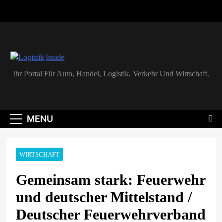
Skip
to
content
Logistik|Inside
Ihr Portal Für Auto, Handel, Logistik, Verkehr Und Wirtschaft.
MENU
WIRTSCHAFT
Gemeinsam stark: Feuerwehr
und deutscher Mittelstand /
Deutscher Feuerwehrverband