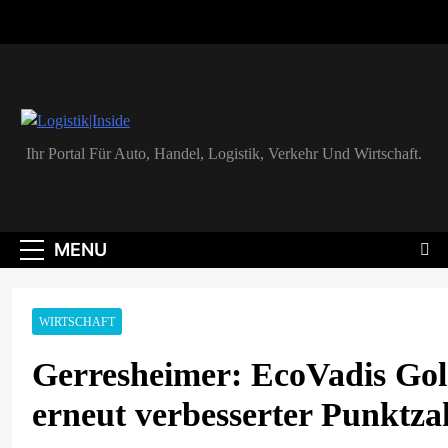
Skip
to
content
Logistik|Inside
Ihr Portal Für Auto, Handel, Logistik, Verkehr Und Wirtschaft.
MENU
WIRTSCHAFT
Gerresheimer: EcoVadis Gol
erneut verbesserter Punktza