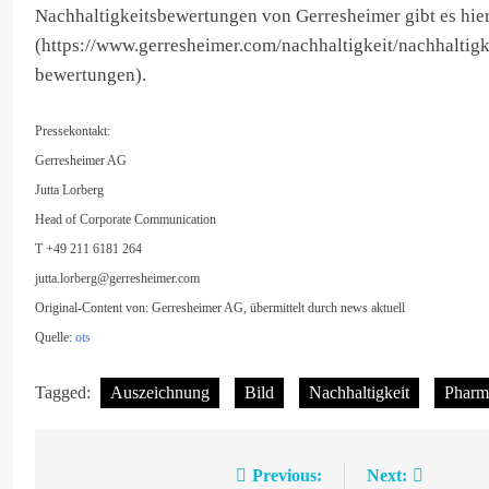
Nachhaltigkeitsbewertungen von Gerresheimer gibt es hie
(https://www.gerresheimer.com/nachhaltigkeit/nachhaltigke
bewertungen).
Pressekontakt:
Gerresheimer AG
Jutta Lorberg
Head of Corporate Communication
T +49 211 6181 264
jutta.lorberg@gerresheimer.com
Original-Content von: Gerresheimer AG, übermittelt durch news aktuell
Quelle:
ots
Tagged:
Auszeichnung
Bild
Nachhaltigkeit
Pharma
Previous:
Next:
Beitragsnavigation