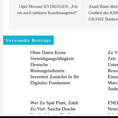
Opel Movano HYDROGEN: „Für
Anadi Bank übergi
ein noch stärkeres Kundenangebot!“
Großteil des KM
GRAWE Banken
Verwandte Beiträge
Ohne Daten Keine
Zu Vi
Verteidigungsfähigkeit:
Zeit
Deutsche
Unte
Rüstungsindustrie
Ress
Investiert Zunächst In Ihr
Eins
Digitales Fundament
Marc
Ände
Wer Zu Spät Plant, Zahlt
ENER
Zu Viel: Sascha Drache
Neue
Verrät, Warum Die Exit-
Schu