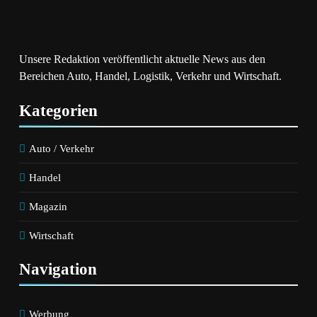
Steuer Für Unternehmer
Daue
Schon Jahre Vor Dem
Verkauf Entschieden
Wird
Unsere Redaktion veröffentlicht aktuelle News aus den
Bereichen Auto, Handel, Logistik, Verkehr und Wirtschaft.
Kategorien
Auto / Verkehr
Handel
Magazin
Wirtschaft
Navigation
Werbung