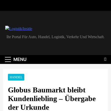
Skip
to
content
Logistik|Inside
Ihr Portal Für Auto, Handel, Logistik, Verkehr Und Wirtschaft.
MENU
HANDEL
Globus Baumarkt bleibt
Kundenliebling – Übergabe
der Urkunde