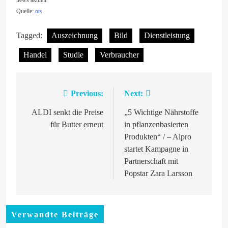
Quelle:
ots
Tagged:
Auszeichnung
Bild
Dienstleistung
Handel
Studie
Verbraucher
Previous:
Next:
Beitragsnavigation
ALDI senkt die Preise
„5 Wichtige Nährstoffe
für Butter erneut
in pflanzenbasierten
Produkten“ / – Alpro
startet Kampagne in
Partnerschaft mit
Popstar Zara Larsson
Verwandte Beiträge