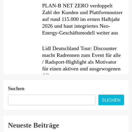
PLAN-B NET ZERO verdoppelt
Zahl der Kunden und Plattformnutzer
auf rund 115.000 im ersten Halbjahr
2026 und baut integriertes Neo-
Energy-Geschäftsmodell weiter aus
Lidl Deutschland Tour: Discounter
macht Radrennen zum Event für alle
/ Radsport-Highlight als Motivator
für einen aktiven und ausgewogenen
Alltag
Suchen
Ein Jahrzehnt jenseits aller Grenzen:
AKKO feiert 10-jähriges Jubiläum
SUCHEN
mit neuen Produkten für Europa und
Präsentation auf der IFA 2026
Neueste Beiträge
PKV-Vertrieb im Wandel: Warum die