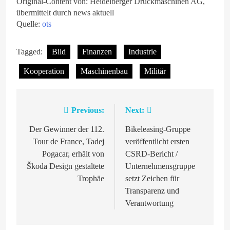
Original-Content von: Heidelberger Druckmaschinen AG,
übermittelt durch news aktuell
Quelle:
ots
Tagged:
Bild
Finanzen
Industrie
Kooperation
Maschinenbau
Militär
Previous:
Next:
Beitragsnavigation
Der Gewinner der 112.
Bikeleasing-Gruppe
Tour de France, Tadej
veröffentlicht ersten
Pogacar, erhält von
CSRD-Bericht /
Škoda Design gestaltete
Unternehmensgruppe
Trophäe
setzt Zeichen für
Transparenz und
Verantwortung