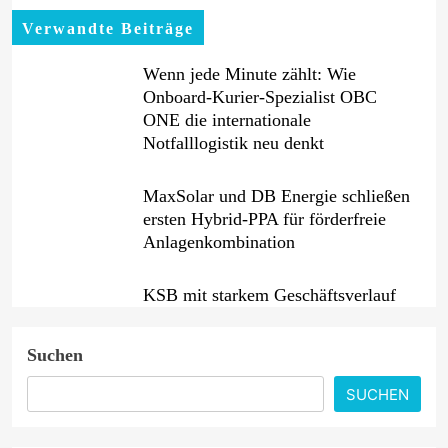
Verwandte Beiträge
Wenn jede Minute zählt: Wie
Onboard-Kurier-Spezialist OBC
ONE die internationale
Notfalllogistik neu denkt
MaxSolar und DB Energie schließen
ersten Hybrid-PPA für förderfreie
Anlagenkombination
KSB mit starkem Geschäftsverlauf
im zweiten Quartal
Suchen
Intersolar-Trend 2026: Warum
SUCHEN
Batteriespeicher zum wichtigsten
Baustein der Energiewende werden