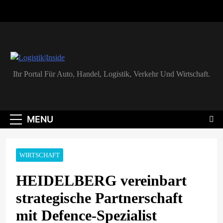
Skip
to
content
Logistik|Inside
Ihr Portal Für Auto, Handel, Logistik, Verkehr Und Wirtschaft.
MENU
WIRTSCHAFT
HEIDELBERG vereinbart
strategische Partnerschaft
mit Defence-Spezialist