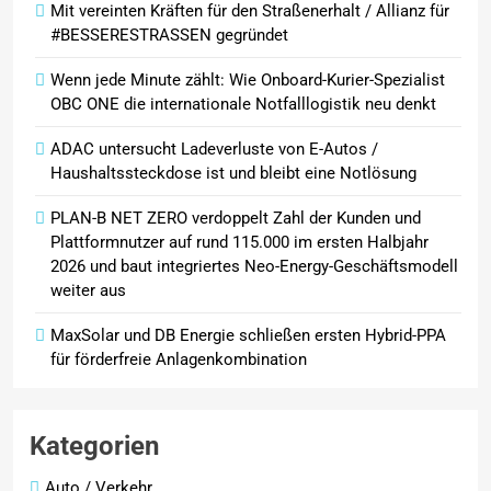
Mit vereinten Kräften für den Straßenerhalt / Allianz für
PKV-Vertrieb im Wandel: Warum
#BESSERESTRASSEN gegründet
die JP Consulting GmbH keine
Leads mehr verteilt
Wenn jede Minute zählt: Wie Onboard-Kurier-Spezialist
OBC ONE die internationale Notfalllogistik neu denkt
ADAC untersucht Ladeverluste von E-Autos /
Haushaltssteckdose ist und bleibt eine Notlösung
PLAN-B NET ZERO verdoppelt Zahl der Kunden und
Plattformnutzer auf rund 115.000 im ersten Halbjahr
2026 und baut integriertes Neo-Energy-Geschäftsmodell
weiter aus
MaxSolar und DB Energie schließen ersten Hybrid-PPA
für förderfreie Anlagenkombination
Kategorien
Auto / Verkehr