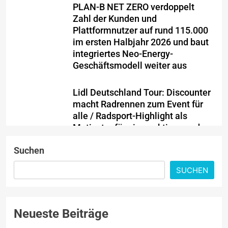
PLAN-B NET ZERO verdoppelt
Zahl der Kunden und
Plattformnutzer auf rund 115.000
im ersten Halbjahr 2026 und baut
integriertes Neo-Energy-
Geschäftsmodell weiter aus
Lidl Deutschland Tour: Discounter
macht Radrennen zum Event für
alle / Radsport-Highlight als
Motivator für einen aktiven und
ausgewogenen Alltag
Suchen
Ein Jahrzehnt jenseits aller
SUCHEN
Grenzen: AKKO feiert 10-jähriges
Jubiläum mit neuen Produkten für
Europa und Präsentation auf der
Neueste Beiträge
IFA 2026