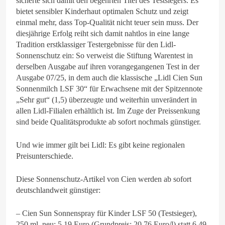
sicherte sich damit den begehrten Titel des Testsiegers. Es
bietet sensibler Kinderhaut optimalen Schutz und zeigt
einmal mehr, dass Top-Qualität nicht teuer sein muss. Der
diesjährige Erfolg reiht sich damit nahtlos in eine lange
Tradition erstklassiger Testergebnisse für den Lidl-
Sonnenschutz ein: So verweist die Stiftung Warentest in
derselben Ausgabe auf ihren vorangegangenen Test in der
Ausgabe 07/25, in dem auch die klassische „Lidl Cien Sun
Sonnenmilch LSF 30“ für Erwachsene mit der Spitzennote
„Sehr gut“ (1,5) überzeugte und weiterhin unverändert in
allen Lidl-Filialen erhältlich ist. Im Zuge der Preissenkung
sind beide Qualitätsprodukte ab sofort nochmals günstiger.
Und wie immer gilt bei Lidl: Es gibt keine regionalen
Preisunterschiede.
Diese Sonnenschutz-Artikel von Cien werden ab sofort
deutschlandweit günstiger:
– Cien Sun Sonnenspray für Kinder LSF 50 (Testsieger),
250 ml, neu: 5,19 Euro (Grundpreis: 20,76 Euro/l) statt 6,49