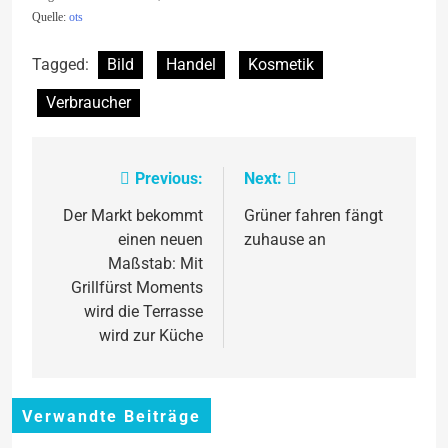
Quelle:
ots
Tagged:
Bild
Handel
Kosmetik
Verbraucher
Previous:
Next:
Beitragsnavigation
Der Markt bekommt
Grüner fahren fängt
einen neuen
zuhause an
Maßstab: Mit
Grillfürst Moments
wird die Terrasse
wird zur Küche
Verwandte Beiträge