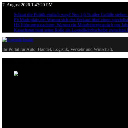
Skip
7. August 2026
1:47:21 PM
to
Schaut die Politik einfach weg? Nur 1,6 % aller Unfälle stehe
content
PVMarktplatz.de: Warum sich der Verkauf über einen spezialisi
HS Führungscoaching: Warum ein Mitarbeitergespräch pro Jahr n
Kasachstan baut seine Rolle als Logistikdrehscheibe zwischen
Logistik|Inside
Ihr Portal für Auto, Handel, Logistik, Verkehr und Wirtschaft.
Beliebte Beiträge