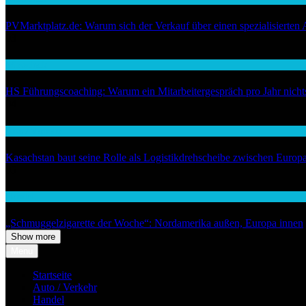
PVMarktplatz.de: Warum sich der Verkauf über einen spezialisierten 
03
Wirtschaft
HS Führungscoaching: Warum ein Mitarbeitergespräch pro Jahr nichts 
04
Auto / Verkehr
Kasachstan baut seine Rolle als Logistikdrehscheibe zwischen Europ
05
Handel
„Schmuggelzigarette der Woche“: Nordamerika außen, Europa innen
Show more
Menu
Startseite
Auto / Verkehr
Handel