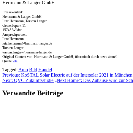
Herrmann & Langer GmbH
Pressekontakt:
Herrmann & Langer GmbH
Lutz Herrmann, Torsten Langer
Gewerbepark 11
15745 Wildau
Ansprechpartner:
Lutz Herrmann
lutz.herrmann@herrmann-langer.de
Torsten Langer
torsten.langer@herrmann-langer.de
Original-Content von: Herrmann & Langer GmbH, übermittelt durch news aktuell
Quelle:
ots
Tagged:
Auto
Bild
Handel
Beitragsnavigation
Previous:
KoSTAL Solar Electric auf der Intersolar 2021 in München 
Next:
QVC Zukunftsstudie „Next Home“: Das Zuhause wird zur Scha
Verwandte Beiträge