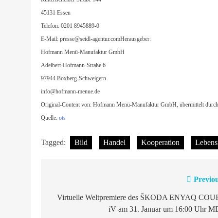
45131 Essen
Telefon: 0201 8945889-0
E-Mail:
presse@seidl-agentur.comHerausgeber
:
Hofmann Menü-Manufaktur GmbH
Adelbert-Hofmann-Straße 6
97944 Boxberg-Schweigern
info@hofmann-menue.de
Original-Content von: Hofmann Menü-Manufaktur GmbH, übermittelt durch
Quelle:
ots
Tagged:
Bild
Handel
Kooperation
Lebens
Previou
Beitragsnavigation
Virtuelle Weltpremiere des ŠKODA ENYAQ COU
iV am 31. Januar um 16:00 Uhr M