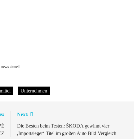
 news aktuell
mittel
Unternehmen
s:
Next:
PÉ
Die Besten beim Testen: ŠKODA gewinnt vier
EZ
,Importsieger‘-Titel im großen Auto Bild-Vergleich