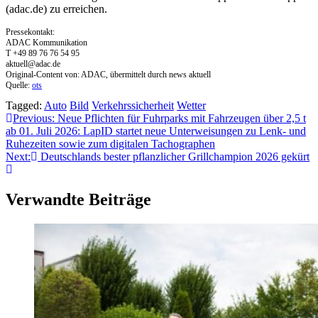
(adac.de) zu erreichen.
Pressekontakt:
ADAC Kommunikation
T +49 89 76 76 54 95
aktuell@adac.de
Original-Content von: ADAC, übermittelt durch news aktuell
Quelle:
ots
Tagged:
Auto
Bild
Verkehrssicherheit
Wetter
Beitragsnavigation
Previous:
Neue Pflichten für Fuhrparks mit Fahrzeugen über 2,5 t
ab 01. Juli 2026: LapID startet neue Unterweisungen zu Lenk- und
Ruhezeiten sowie zum digitalen Tachographen
Next:
Deutschlands bester pflanzlicher Grillchampion 2026 gekürt
Verwandte Beiträge