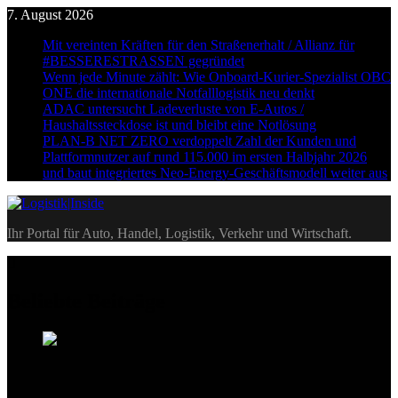
Skip
7. August 2026
to
Mit vereinten Kräften für den Straßenerhalt / Allianz für
content
#BESSERESTRASSEN gegründet
Wenn jede Minute zählt: Wie Onboard-Kurier-Spezialist OBC
ONE die internationale Notfalllogistik neu denkt
ADAC untersucht Ladeverluste von E-Autos /
Haushaltssteckdose ist und bleibt eine Notlösung
PLAN-B NET ZERO verdoppelt Zahl der Kunden und
Plattformnutzer auf rund 115.000 im ersten Halbjahr 2026
und baut integriertes Neo-Energy-Geschäftsmodell weiter aus
Logistik|Inside
Ihr Portal für Auto, Handel, Logistik, Verkehr und Wirtschaft.
Beliebte Beiträge