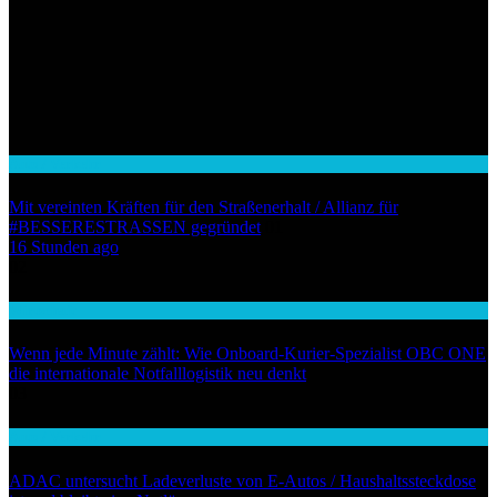
Auto / Verkehr
Mit vereinten Kräften für den Straßenerhalt / Allianz für
#BESSERESTRASSEN gegründet
01
16 Stunden ago
02
Wirtschaft
Wenn jede Minute zählt: Wie Onboard-Kurier-Spezialist OBC ONE
die internationale Notfalllogistik neu denkt
03
Auto / Verkehr
ADAC untersucht Ladeverluste von E-Autos / Haushaltssteckdose