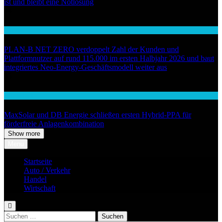
ist und bleibt eine Notlösung
04
Handel
PLAN-B NET ZERO verdoppelt Zahl der Kunden und
Plattformnutzer auf rund 115.000 im ersten Halbjahr 2026 und baut
integriertes Neo-Energy-Geschäftsmodell weiter aus
05
Wirtschaft
MaxSolar und DB Energie schließen ersten Hybrid-PPA für
förderfreie Anlagenkombination
Show more
Menu
Startseite
Auto / Verkehr
Handel
Wirtschaft
Suchen