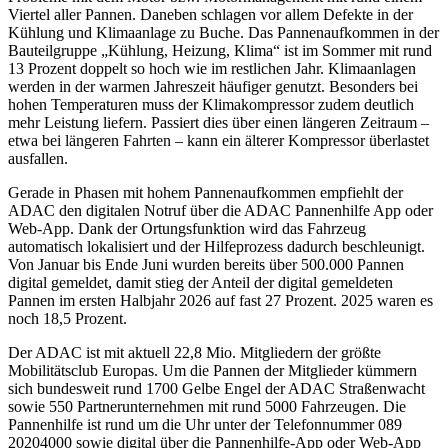
Viertel aller Pannen. Daneben schlagen vor allem Defekte in der
Kühlung und Klimaanlage zu Buche. Das Pannenaufkommen in der
Bauteilgruppe „Kühlung, Heizung, Klima“ ist im Sommer mit rund
13 Prozent doppelt so hoch wie im restlichen Jahr. Klimaanlagen
werden in der warmen Jahreszeit häufiger genutzt. Besonders bei
hohen Temperaturen muss der Klimakompressor zudem deutlich
mehr Leistung liefern. Passiert dies über einen längeren Zeitraum –
etwa bei längeren Fahrten – kann ein älterer Kompressor überlastet
ausfallen.
Gerade in Phasen mit hohem Pannenaufkommen empfiehlt der
ADAC den digitalen Notruf über die ADAC Pannenhilfe App oder
Web-App. Dank der Ortungsfunktion wird das Fahrzeug
automatisch lokalisiert und der Hilfeprozess dadurch beschleunigt.
Von Januar bis Ende Juni wurden bereits über 500.000 Pannen
digital gemeldet, damit stieg der Anteil der digital gemeldeten
Pannen im ersten Halbjahr 2026 auf fast 27 Prozent. 2025 waren es
noch 18,5 Prozent.
Der ADAC ist mit aktuell 22,8 Mio. Mitgliedern der größte
Mobilitätsclub Europas. Um die Pannen der Mitglieder kümmern
sich bundesweit rund 1700 Gelbe Engel der ADAC Straßenwacht
sowie 550 Partnerunternehmen mit rund 5000 Fahrzeugen. Die
Pannenhilfe ist rund um die Uhr unter der Telefonnummer 089
20204000 sowie digital über die Pannenhilfe-App oder Web-App