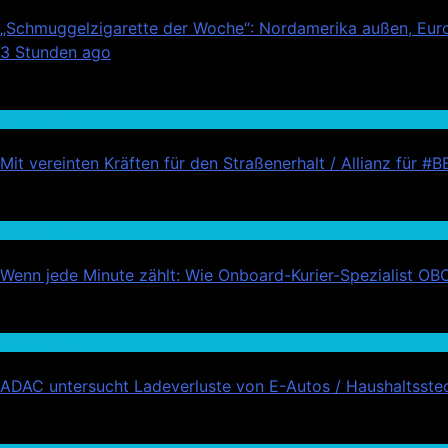
„Schmuggelzigarette der Woche“: Nordamerika außen, Eur
3 Stunden ago
02
Auto / Verkehr
Mit vereinten Kräften für den Straßenerhalt / Allianz fü
03
Wirtschaft
Wenn jede Minute zählt: Wie Onboard-Kurier-Spezialist OBC 
04
Auto / Verkehr
ADAC untersucht Ladeverluste von E-Autos / Haushaltsstec
05