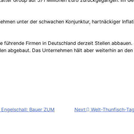
tätter Group auf 571 Millionen Euro zurückgegangen. Im G
nehmen unter der schwachen Konjunktur, hartnäckiger Inflat
e führende Firmen in Deutschland derzeit Stellen abbauen.
llen abgebaut. Das Unternehmen hält aber weiterhin an den
 Engelschall: Bauer ZUM
Next:
Welt-Thunfisch-Tag