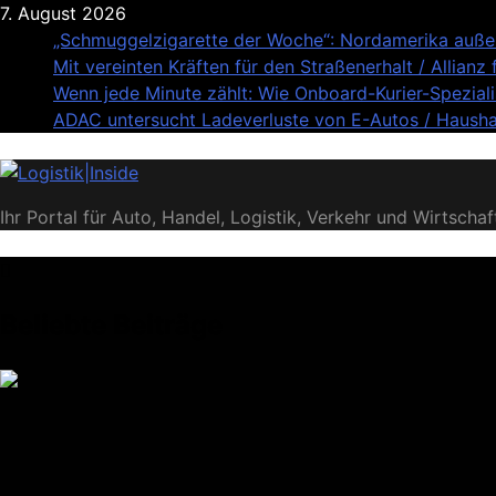
Skip
7. August 2026
to
„Schmuggelzigarette der Woche“: Nordamerika auße
content
Mit vereinten Kräften für den Straßenerhalt / Alli
Wenn jede Minute zählt: Wie Onboard-Kurier-Speziali
ADAC untersucht Ladeverluste von E-Autos / Haushal
Logistik|Inside
Ihr Portal für Auto, Handel, Logistik, Verkehr und Wirtschaf
Beliebte Beiträge