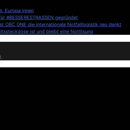
n, Europa innen
anz für #BESSERESTRASSEN gegründet
st OBC ONE die internationale Notfalllogistik neu denkt
tssteckdose ist und bleibt eine Notlösung
t.