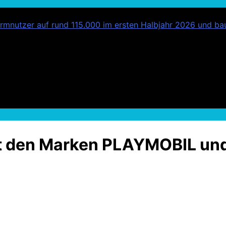
mnutzer auf rund 115.000 im ersten Halbjahr 2026 und bau
mit den Marken PLAYMOBIL u