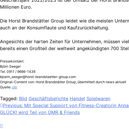
Geschäftsjahr 2022/2023 ist der Umsatz der Horst Brands
Millionen Euro.
Die Horst Brandstätter Group leidet wie die meisten Unter
auch an der Konsumflaute und Kaufzurückhaltung.
Angesichts der harten Zeiten für Unternehmen, müssen viel
bereits einen Großteil der weltweit angekündigten 700 Ste
Pressekontakt:
Björn Seeger
Tel. 0911 / 9666-1436
bjoern_seeger@horst-brandstaetter-group.com
Original-Content von: Horst Brandstätter Group, übermittelt durch news aktuell
Quelle:
ots
Tagged:
Bild
Geschäftsberichte
Handel
Spielwaren
Beitragsnavigation
Previous:
Mit Special Support von Fitness-Creatorin Anna
GLÜCK! wird Teil von OMR & Friends