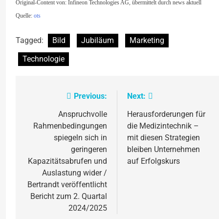
Original-Content von: Infineon Technologies AG, übermittelt durch news aktuell
Quelle:
ots
Tagged:
Bild
Jubiläum
Marketing
Technologie
Previous:
Next:
Beitragsnavigation
Anspruchvolle
Herausforderungen für
Rahmenbedingungen
die Medizintechnik –
spiegeln sich in
mit diesen Strategien
geringeren
bleiben Unternehmen
Kapazitätsabrufen und
auf Erfolgskurs
Auslastung wider /
Bertrandt veröffentlicht
Bericht zum 2. Quartal
2024/2025