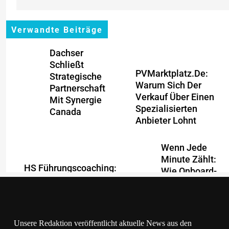
Verwandte Beiträge
Dachser
Schließt
PVMarktplatz.de:
Strategische
Warum Sich Der
Partnerschaft
Verkauf Über Einen
Mit Synergie
Spezialisierten
Canada
Anbieter Lohnt
Wenn Jede
Minute Zählt:
HS Führungscoaching:
Wie Onboard-
Warum Ein
Kurier-
Mitarbeitergespräch
Spezialist OBC
Pro Jahr Nichts
ONE Die
Verändert – Und Was
Internationale
Unsere Redaktion veröffentlicht aktuelle News aus den
Stattdessen