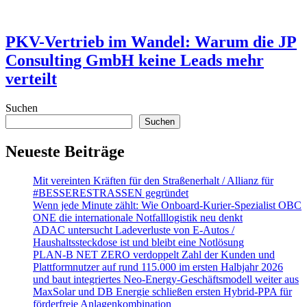
PKV-Vertrieb im Wandel: Warum die JP
Consulting GmbH keine Leads mehr
verteilt
Suchen
Suchen
Neueste Beiträge
Mit vereinten Kräften für den Straßenerhalt / Allianz für
#BESSERESTRASSEN gegründet
Wenn jede Minute zählt: Wie Onboard-Kurier-Spezialist OBC
ONE die internationale Notfalllogistik neu denkt
ADAC untersucht Ladeverluste von E-Autos /
Haushaltssteckdose ist und bleibt eine Notlösung
PLAN-B NET ZERO verdoppelt Zahl der Kunden und
Plattformnutzer auf rund 115.000 im ersten Halbjahr 2026
und baut integriertes Neo-Energy-Geschäftsmodell weiter aus
MaxSolar und DB Energie schließen ersten Hybrid-PPA für
förderfreie Anlagenkombination