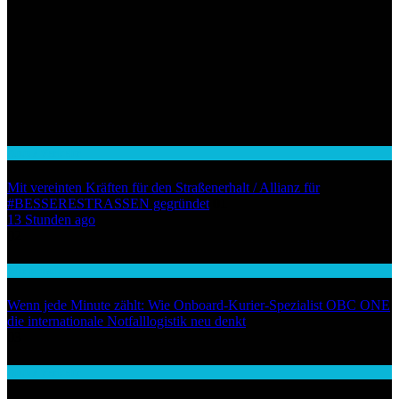
Auto / Verkehr
Mit vereinten Kräften für den Straßenerhalt / Allianz für
#BESSERESTRASSEN gegründet
01
13 Stunden ago
02
Wirtschaft
Wenn jede Minute zählt: Wie Onboard-Kurier-Spezialist OBC ONE
die internationale Notfalllogistik neu denkt
03
Auto / Verkehr