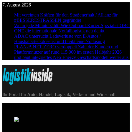
Skip
7. August 2026
to
Mit vereinten Kräften für den Straßenerhalt / Allianz für
content
#BESSERESTRASSEN gegründet
Wenn jede Minute zählt: Wie Onboard-Kurier-Spezialist OBC
ONE die internationale Notfalllogistik neu denkt
ADAC untersucht Ladeverluste von E-Autos /
Haushaltssteckdose ist und bleibt eine Notlösung
PLAN-B NET ZERO verdoppelt Zahl der Kunden und
Plattformnutzer auf rund 115.000 im ersten Halbjahr 2026
und baut integriertes Neo-Energy-Geschäftsmodell weiter aus
Logistik|Inside
Ihr Portal für Auto, Handel, Logistik, Verkehr und Wirtschaft.
Beliebte Beiträge