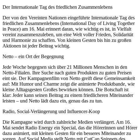
Der Internationale Tag des friedlichen Zusammenlebens
Der von den Vereinten Nationen eingeführte Internationale Tag des
friedlichen Zusammenlebens (International Day of Living Together
in Peace) am 16. Mai erinnert daran, wie wichtig es ist, in Vielfalt
vereint zusammenzuleben, um eine Welt voller Frieden, Solidarität
und Harmonie zu schaffen. Von kleinen Gesten bis hin zu großen
Aktionen ist jeder Beitrag wichtig.
Netto – ein Ort der Begegnung
Jede Woche begegnen sich über 21 Millionen Menschen in den
Netto-Filialen. Ihre Suche nach guten Produkten zu guten Preisen
eint sie. Der Kampagnenfilm von Netto greift diese Gemeinsamkeit
auf: Mit Humor und Charme zeigt die animierte Produktbande, wie
kleine Alltagsgesten Großes bewirken können. Die Botschaft ist
klar: Jeder kann seinen Beitrag zu einem friedlicheren Miteinander
leisten – und Netto lädt dazu ein, genau das zu tun.
Radio, Social-Verlängerung und Influencer-Koop
Die Kampagne wird durch zahlreiche Medien verlängert. Am 16.
Mai sendet Radio Energy ein Special, das die Hörerinnen und Hörer
dazu animiert, mit kleinen Gesten für ein besseres Miteinander zu
sorgen. Auf Social Media stellt Netto mit CutCap Snippets des