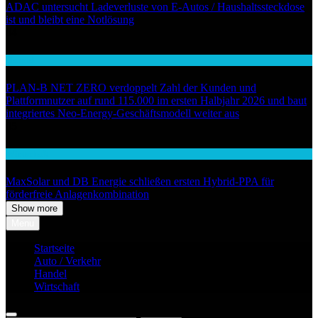
ADAC untersucht Ladeverluste von E-Autos / Haushaltssteckdose
ist und bleibt eine Notlösung
04
Handel
PLAN-B NET ZERO verdoppelt Zahl der Kunden und
Plattformnutzer auf rund 115.000 im ersten Halbjahr 2026 und baut
integriertes Neo-Energy-Geschäftsmodell weiter aus
05
Wirtschaft
MaxSolar und DB Energie schließen ersten Hybrid-PPA für
förderfreie Anlagenkombination
Show more
Menu
Startseite
Auto / Verkehr
Handel
Wirtschaft