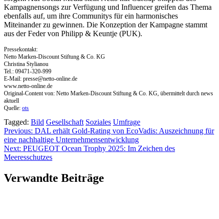
Kampagnensongs zur Verfügung und Influencer greifen das Thema
ebenfalls auf, um ihre Communitys für ein harmonisches
Miteinander zu gewinnen. Die Konzeption der Kampagne stammt
aus der Feder von Philipp & Keuntje (PUK).
Pressekontakt:
Netto Marken-Discount Stiftung & Co. KG
Christina Stylianou
Tel.: 09471-320-999
E-Mail:
presse@netto-online.de
www.netto-online.de
Original-Content von: Netto Marken-Discount Stiftung & Co. KG, übermittelt durch news
aktuell
Quelle:
ots
Tagged:
Bild
Gesellschaft
Soziales
Umfrage
Beitragsnavigation
Previous:
DAL erhält Gold-Rating von EcoVadis: Auszeichnung für
eine nachhaltige Unternehmensentwicklung
Next:
PEUGEOT Ocean Trophy 2025: Im Zeichen des
Meeresschutzes
Verwandte Beiträge