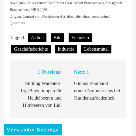
Axel Aumüller Alexander BottSitz der Gesellschaft Braunschweig Amtsgericht
Braunschweig HRB 2936
Original-Content von: Nordzucker AG, übermittelt durch news aktuell
Quelle:
ots
Tagged:
Aktien
Bild
Finanzen
Geschäftsberichte
Industrie
Lebensmittel
Previous:
Next:
Beitragsnavigation
Stiftung Warentest:
Globus Baumarkt
Top-Bewertungen für
erneut Nummer eins bei
Heidelbeeren und
Kundenzufriedenheit
Himbeeren von Lidl
Verwandte Beiträge