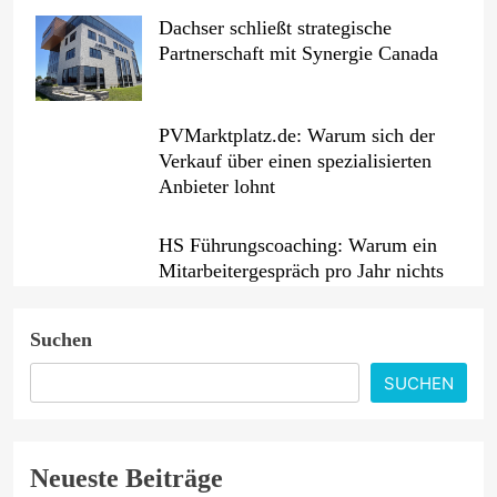
Dachser schließt strategische
Partnerschaft mit Synergie Canada
PVMarktplatz.de: Warum sich der
Verkauf über einen spezialisierten
Anbieter lohnt
HS Führungscoaching: Warum ein
Mitarbeitergespräch pro Jahr nichts
verändert – und was stattdessen
Verbindlichkeit schafft
Suchen
Wenn jede Minute zählt: Wie
SUCHEN
Onboard-Kurier-Spezialist OBC
ONE die internationale
Notfalllogistik neu denkt
Neueste Beiträge