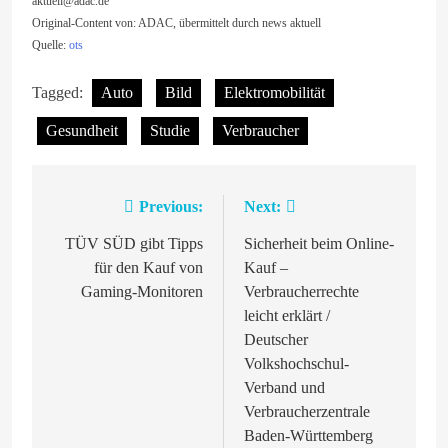
aktuell@adac.de
Original-Content von: ADAC, übermittelt durch news aktuell
Quelle:
ots
Tagged:
Auto
Bild
Elektromobilität
Gesundheit
Studie
Verbraucher
Previous:
Next:
Beitragsnavigation
TÜV SÜD gibt Tipps
Sicherheit beim Online-
für den Kauf von
Kauf –
Gaming-Monitoren
Verbraucherrechte
leicht erklärt /
Deutscher
Volkshochschul-
Verband und
Verbraucherzentrale
Baden-Württemberg