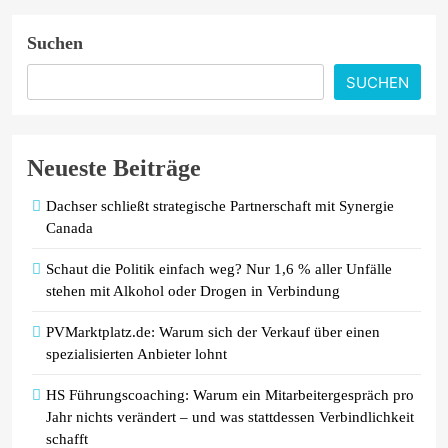
#BESSERESTRASSEN gegründet
Suchen
ADAC untersucht Ladeverluste von
E-Autos / Haushaltssteckdose ist und
SUCHEN
bleibt eine Notlösung
Neueste Beiträge
Dachser schließt strategische Partnerschaft mit Synergie
Canada
Schaut die Politik einfach weg? Nur 1,6 % aller Unfälle
stehen mit Alkohol oder Drogen in Verbindung
PVMarktplatz.de: Warum sich der Verkauf über einen
spezialisierten Anbieter lohnt
HS Führungscoaching: Warum ein Mitarbeitergespräch pro
Jahr nichts verändert – und was stattdessen Verbindlichkeit
schafft