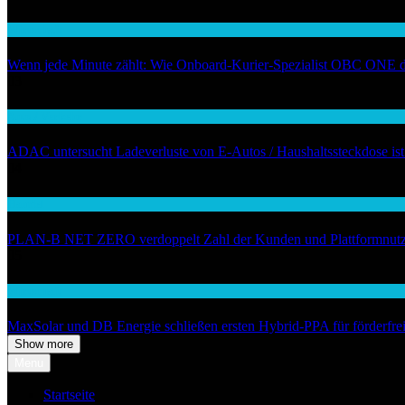
Wirtschaft
Wenn jede Minute zählt: Wie Onboard-Kurier-Spezialist OBC ONE die 
03
Auto / Verkehr
ADAC untersucht Ladeverluste von E-Autos / Haushaltssteckdose ist 
04
Handel
PLAN-B NET ZERO verdoppelt Zahl der Kunden und Plattformnutzer a
05
Wirtschaft
MaxSolar und DB Energie schließen ersten Hybrid-PPA für förderfr
Show more
Menu
Startseite