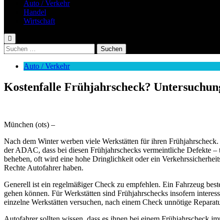
Auto / Verkehr
Handel
Wirtschaft
Suchen
nach:
Auto / Verkehr
Kostenfalle Frühjahrscheck? Untersuchung
München (ots) –
Nach dem Winter werben viele Werkstätten für ihren Frühjahrscheck.
der ADAC, dass bei diesen Frühjahrschecks vermeintliche Defekte – t
beheben, oft wird eine hohe Dringlichkeit oder ein Verkehrssicherhe
Rechte Autofahrer haben.
Generell ist ein regelmäßiger Check zu empfehlen. Ein Fahrzeug beste
gehen können. Für Werkstätten sind Frühjahrschecks insofern intere
einzelne Werkstätten versuchen, nach einem Check unnötige Reparatu
Autofahrer sollten wissen, dass es ihnen bei einem Frühjahrscheck im