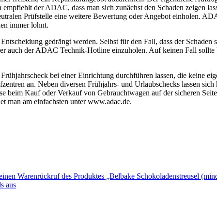
 empfiehlt der ADAC, dass man sich zunächst den Schaden zeigen lasse
neutralen Prüfstelle eine weitere Bewertung oder Angebot einholen. A
hen immer lohnt.
n Entscheidung gedrängt werden. Selbst für den Fall, dass der Schaden 
oder auch der ADAC Technik-Hotline einzuholen. Auf keinen Fall sollte 
n Frühjahrscheck bei einer Einrichtung durchführen lassen, die keine e
fzentren an. Neben diversen Frühjahrs- und Urlaubschecks lassen sic
weise beim Kauf oder Verkauf von Gebrauchtwagen auf der sicheren Seit
et man am einfachsten unter www.adac.de.
 einen Warenrückruf des Produktes „Belbake Schokoladenstreusel (mi
s aus