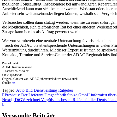
möglichen Folgeauftrag. Insbesondere bei aufwändigeren Reparaturen
Anschließend kann man sich bei einer zweiten Werkstatt oder einer 
Anbieter sehr weit auseinander liegen können, weshalb sich Vergleic
Verbraucher sollten dann stutzig werden, wenn sie zu einer sofortige
die Möglichkeit, sich telefonischen Rat bei einer anderen Werkstatt 
Zusage kann bereits als Auftrag gewertet werden.
Wer von vornherein eine neutrale Untersuchung favorisiert, sollte de
– auch der ADAC bietet entsprechende Untersuchungen in vielen Prü
Wertermittlung durchführen. Mit dieser Expertise ist man beispiels
Kontakte, Termine und Service-Center der ADAC Regionalclubs find
Pressekontakt:
ADAC Kommunikation
T +49 89 76 76 54 95
aktuell@adac.de
Original-Content von: ADAC, übermittelt durch news aktuell
Quelle:
ots
Tagged:
Auto
Bild
Dienstleistung
Ratgeber
Beitragsnavigation
Previous:
Der Lieferant Drageefabrik Stolze GmbH informiert über
Next:
DtGV zeichnet Vergölst als besten Reifenhändler Deutschland
Verwandte Beiträge