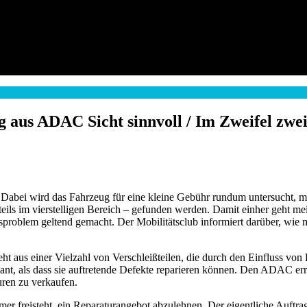
 aus ADAC Sicht sinnvoll / Im Zweifel zwe
 Dabei wird das Fahrzeug für eine kleine Gebühr rundum untersucht, m
eils im vierstelligen Bereich – gefunden werden. Damit einher geht mei
itsproblem geltend gemacht. Der Mobilitätsclub informiert darüber, w
ht aus einer Vielzahl von Verschleißteilen, die durch den Einfluss von
ssant, als dass sie auftretende Defekte reparieren können. Den ADAC e
ren zu verkaufen.
mer freisteht, ein Reparaturangebot abzulehnen. Der eigentliche Auftra