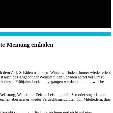
ite Meinung einholen
it dem Ziel, Schäden nach dem Winter zu finden. Immer wieder erlebt
st auch das Angebot der Werkstatt, den Schaden sofort vor Ort zu
ie mit diesen Frühjahrschecks umgegangen werden kann und welche
 Belastung, Wetter und Zeit an Leistung einbüßen oder sogar kaputt
rreichen aber immer wieder Verdachtsmeldungen von Mitgliedern, dass
g bezieht sich nur auf die Untersuchung und nicht auf einen