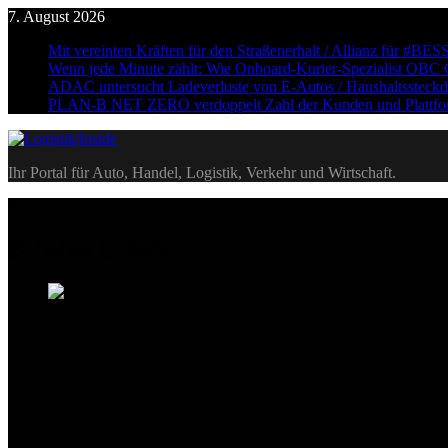
Skip
7. August 2026
to
Mit vereinten Kräften für den Straßenerhalt / Allianz für
content
Wenn jede Minute zählt: Wie Onboard-Kurier-Spezialist OBC ON
ADAC untersucht Ladeverluste von E-Autos / Haushaltssteckdos
PLAN-B NET ZERO verdoppelt Zahl der Kunden und Plattformnu
Logistik|Inside
Ihr Portal für Auto, Handel, Logistik, Verkehr und Wirtschaft.
Beliebte Beiträge